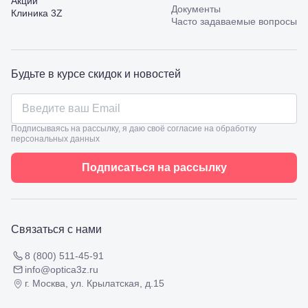
Акции
Калинина,
Документы
Клиника 3Z
98
Часто задаваемые вопросы
Славянск-
на-Кубани,
ул.
Совхозная,
Будьте в курсе скидок и новостей
98/4, литер
А
Соликамск,
ул.
Подписываясь на рассылку, я даю своё согласие на обработку
Калийная,
персональных данных
138
Сочи, ул.
Подписаться на рассылку
Островского,
67
Темрюк,
ул.
Таманская,
Связаться с нами
120а
Тимашевск,
8 (800) 511-45-91
ул. Ленина,
169
info@optica3z.ru
Тихорецк,
г. Москва, ул. Крылатская, д.15
ул.
Октябрьская,