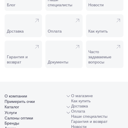
Пролетарская,
Блог
специалисты
Новости
208
Минеральные
Воды, ул. 50
лет Октября,
58
Доставка
Оплата
Как купить
Моздок,
ул.
Кирова,
122а
Часто
Нальчик,
Гарантия и
задаваемые
пр.
возврат
Документы
вопросы
Ленина,
22
Невинномысск,
ул. Гагарина,
55
Новороссийск,
ул. Серова,
О магазине
О компании
10/ ул.
Как купить
Примерить очки
Лейтенанта
Доставка
Каталог
Шмидта,
Оплата
Услуги
38/40
Наши специалисты
Салоны оптики
Пятигорск,
Гарантия и возврат
Бренды
пр.
Новости