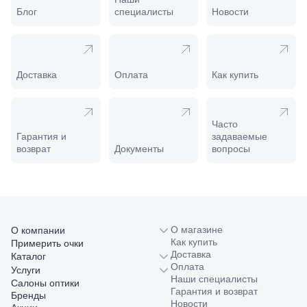
Пролетарская,
Блог
специалисты
Новости
208
Минеральные
Воды, ул. 50
лет Октября,
58
Доставка
Оплата
Как купить
Моздок,
ул.
Кирова,
122а
Часто
Нальчик,
Гарантия и
задаваемые
пр.
возврат
Документы
вопросы
Ленина,
22
Невинномысск,
ул. Гагарина,
55
Новороссийск,
ул. Серова,
О магазине
О компании
10/ ул.
Как купить
Примерить очки
Лейтенанта
Доставка
Каталог
Шмидта,
Оплата
Услуги
38/40
Наши специалисты
Салоны оптики
Пятигорск,
Гарантия и возврат
Бренды
пр.
Новости