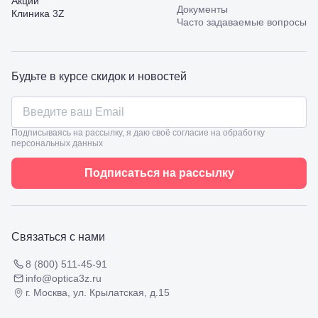
Акции
Калинина,
Документы
Клиника 3Z
98
Часто задаваемые вопросы
Славянск-
на-Кубани,
ул.
Совхозная,
Будьте в курсе скидок и новостей
98/4, литер
А
Соликамск,
ул.
Подписываясь на рассылку, я даю своё согласие на обработку
Калийная,
персональных данных
138
Сочи, ул.
Подписаться на рассылку
Островского,
67
Темрюк,
ул.
Таманская,
Связаться с нами
120а
Тимашевск,
8 (800) 511-45-91
ул. Ленина,
169
info@optica3z.ru
Тихорецк,
г. Москва, ул. Крылатская, д.15
ул.
Октябрьская,