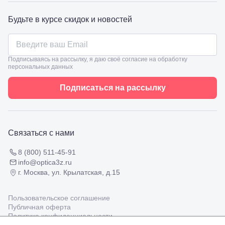
Славянск-
на-Кубани,
Будьте в курсе скидок и новостей
ул.
Совхозная,
98/4, литер
А
Подписываясь на рассылку, я даю своё согласие на обработку
Соликамск,
персональных данных
ул.
Калийная,
Подписаться на рассылку
138
Сочи, ул.
Островского,
67
Темрюк,
Связаться с нами
ул.
Таманская,
120а
8 (800) 511-45-91
Тимашевск,
info@optica3z.ru
ул. Ленина,
г. Москва, ул. Крылатская, д.15
169
Тихорецк,
ул.
Пользовательское соглашение
Октябрьская,
Публичная оферта
53
Политика конфиденциальности
Туапсе,