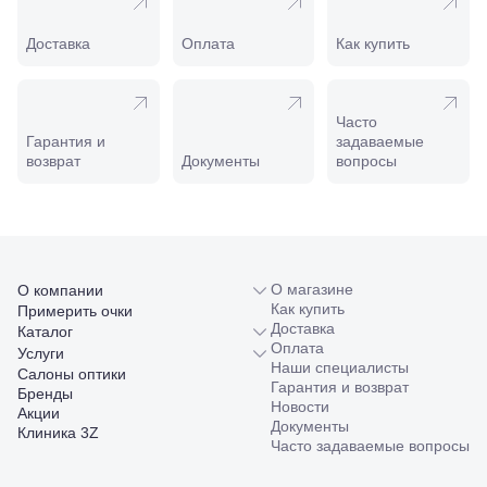
Минеральные
Воды, ул. 50
Доставка
Оплата
Как купить
лет Октября,
58
Моздок,
ул.
Часто
Кирова,
Гарантия и
задаваемые
122а
возврат
Документы
вопросы
Нальчик,
пр.
Ленина,
22
Невинномысск,
ул. Гагарина,
55
О магазине
О компании
Новороссийск,
Как купить
Примерить очки
ул. Серова,
Доставка
Каталог
10/ ул.
Оплата
Услуги
Лейтенанта
Наши специалисты
Салоны оптики
Шмидта,
Гарантия и возврат
Бренды
38/40
Новости
Акции
Пятигорск,
Документы
Клиника 3Z
пр.
Часто задаваемые вопросы
Калинина,
98