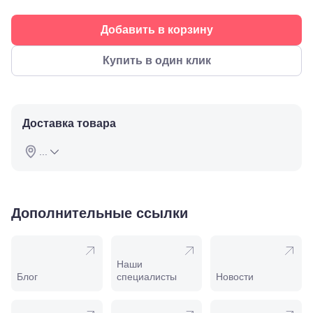
ул.
Советская,
Добавить в корзину
70а
Георгиевск,
ул.
Купить в один клик
Октябрьская,
72/ угол с ул.
Ленина, 117
Горячий
Ключ, ул.
Доставка товара
Псекупская,
54
...
Ейск, ул.
Одесская,
48
Кропоткин,
ул.
Дополнительные ссылки
Красная,
96
Крымск, ул.
Адагумская,
Наши
169И
Блог
специалисты
Новости
Майкоп, ул.
Пролетарская,
208