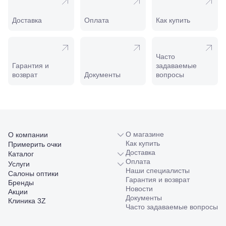
Минеральные
Воды, ул. 50
Доставка
Оплата
Как купить
лет Октября,
58
Моздок,
ул.
Часто
Кирова,
Гарантия и
задаваемые
122а
возврат
Документы
вопросы
Нальчик,
пр.
Ленина,
22
Невинномысск,
ул. Гагарина,
55
О магазине
О компании
Новороссийск,
Как купить
Примерить очки
ул. Серова,
Доставка
Каталог
10/ ул.
Оплата
Услуги
Лейтенанта
Наши специалисты
Салоны оптики
Шмидта,
Гарантия и возврат
Бренды
38/40
Новости
Акции
Пятигорск,
Документы
Клиника 3Z
пр.
Часто задаваемые вопросы
Калинина,
98