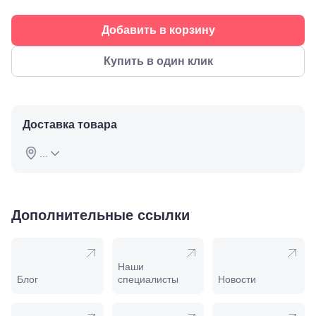
ул.
Советская,
Добавить в корзину
70а
Георгиевск,
ул.
Купить в один клик
Октябрьская,
72/ угол с ул.
Ленина, 117
Горячий
Ключ, ул.
Доставка товара
Псекупская,
54
...
Ейск, ул.
Одесская,
48
Кропоткин,
ул.
Дополнительные ссылки
Красная,
96
Крымск, ул.
Адагумская,
Наши
169И
Блог
специалисты
Новости
Майкоп, ул.
Пролетарская,
208