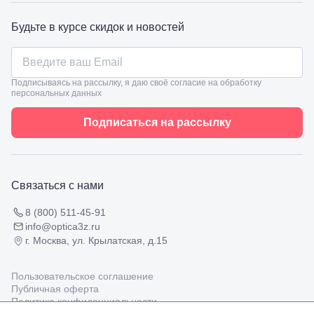
Славянск-
на-Кубани,
Будьте в курсе скидок и новостей
ул.
Совхозная,
98/4, литер
А
Подписываясь на рассылку, я даю своё согласие на обработку
Соликамск,
персональных данных
ул.
Калийная,
Подписаться на рассылку
138
Сочи, ул.
Островского,
67
Темрюк,
Связаться с нами
ул.
Таманская,
120а
8 (800) 511-45-91
Тимашевск,
info@optica3z.ru
ул. Ленина,
г. Москва, ул. Крылатская, д.15
169
Тихорецк,
ул.
Пользовательское соглашение
Октябрьская,
Публичная оферта
53
Политика конфиденциальности
Туапсе,