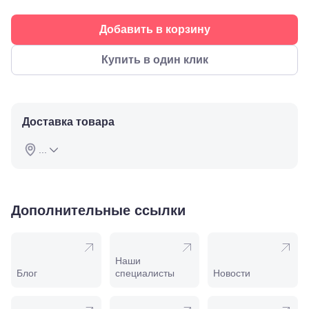
ул.
Советская,
Добавить в корзину
70а
Георгиевск,
ул.
Купить в один клик
Октябрьская,
72/ угол с ул.
Ленина, 117
Горячий
Ключ, ул.
Доставка товара
Псекупская,
54
...
Ейск, ул.
Одесская,
48
Кропоткин,
ул.
Дополнительные ссылки
Красная,
96
Крымск, ул.
Адагумская,
Наши
169И
Блог
специалисты
Новости
Майкоп, ул.
Пролетарская,
208