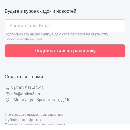
Славянск-
на-Кубани,
Будьте в курсе скидок и новостей
ул.
Совхозная,
98/4, литер
А
Подписываясь на рассылку, я даю своё согласие на обработку
Соликамск,
персональных данных
ул.
Калийная,
Подписаться на рассылку
138
Сочи, ул.
Островского,
67
Темрюк,
Связаться с нами
ул.
Таманская,
120а
8 (800) 511-45-91
Тимашевск,
info@optica3z.ru
ул. Ленина,
г. Москва, ул. Крылатская, д.15
169
Тихорецк,
ул.
Пользовательское соглашение
Октябрьская,
Публичная оферта
53
Политика конфиденциальности
Туапсе,