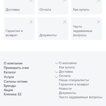
Минеральные
Воды, ул. 50
Доставка
Оплата
Как купить
лет Октября,
58
Моздок,
ул.
Часто
Кирова,
Гарантия и
задаваемые
122а
возврат
Документы
вопросы
Нальчик,
пр.
Ленина,
22
Невинномысск,
ул. Гагарина,
55
О магазине
О компании
Новороссийск,
Как купить
Примерить очки
ул. Серова,
Доставка
Каталог
10/ ул.
Оплата
Услуги
Лейтенанта
Наши специалисты
Салоны оптики
Шмидта,
Гарантия и возврат
Бренды
38/40
Новости
Акции
Пятигорск,
Документы
Клиника 3Z
пр.
Часто задаваемые вопросы
Калинина,
98