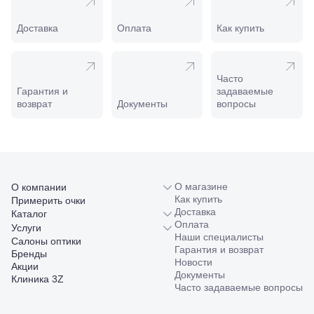
Минеральные
Воды, ул. 50
Доставка
Оплата
Как купить
лет Октября,
58
Моздок,
ул.
Часто
Кирова,
Гарантия и
задаваемые
122а
возврат
Документы
вопросы
Нальчик,
пр.
Ленина,
22
Невинномысск,
ул. Гагарина,
55
О магазине
О компании
Новороссийск,
Как купить
Примерить очки
ул. Серова,
Доставка
Каталог
10/ ул.
Оплата
Услуги
Лейтенанта
Наши специалисты
Салоны оптики
Шмидта,
Гарантия и возврат
Бренды
38/40
Новости
Акции
Пятигорск,
Документы
Клиника 3Z
пр.
Часто задаваемые вопросы
Калинина,
98