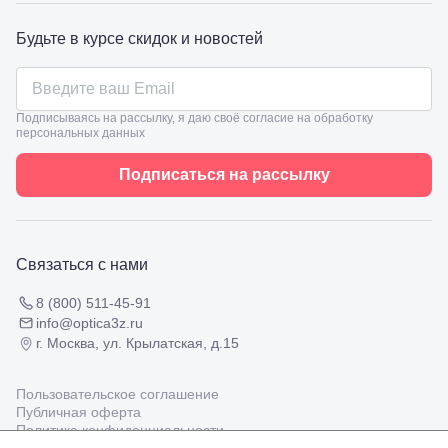
Славянск-
на-Кубани,
Будьте в курсе скидок и новостей
ул.
Совхозная,
98/4, литер
А
Подписываясь на рассылку, я даю своё согласие на обработку
Соликамск,
персональных данных
ул.
Калийная,
Подписаться на рассылку
138
Сочи, ул.
Островского,
67
Темрюк,
Связаться с нами
ул.
Таманская,
120а
8 (800) 511-45-91
Тимашевск,
info@optica3z.ru
ул. Ленина,
г. Москва, ул. Крылатская, д.15
169
Тихорецк,
ул.
Пользовательское соглашение
Октябрьская,
Публичная оферта
53
Политика конфиденциальности
Туапсе,