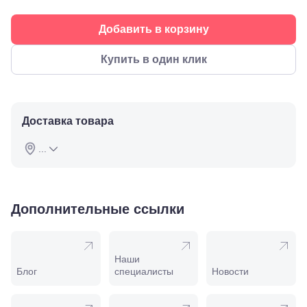
ул.
Советская,
Добавить в корзину
70а
Георгиевск,
ул.
Купить в один клик
Октябрьская,
72/ угол с ул.
Ленина, 117
Горячий
Ключ, ул.
Доставка товара
Псекупская,
54
...
Ейск, ул.
Одесская,
48
Кропоткин,
ул.
Дополнительные ссылки
Красная,
96
Крымск, ул.
Адагумская,
Наши
169И
Блог
специалисты
Новости
Майкоп, ул.
Пролетарская,
208