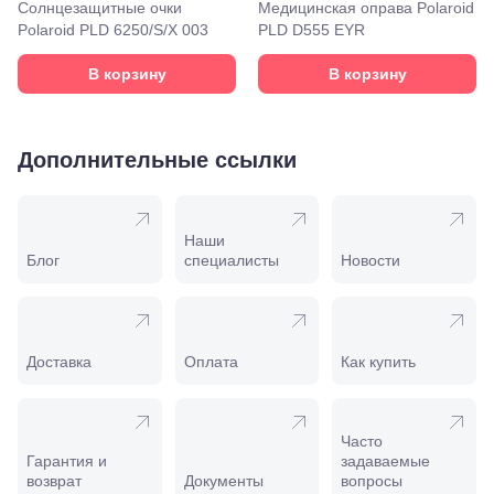
Моздок,
Солнцезащитные очки
Медицинская оправа Polaroid
ул.
Polaroid PLD 6250/S/X 003
PLD D555 EYR
Кирова,
122а
В корзину
В корзину
Нальчик,
пр.
Ленина,
22
Дополнительные ссылки
Невинномысск,
ул. Гагарина,
55
Новороссийск,
Наши
ул. Серова,
Блог
специалисты
Новости
10/ ул.
Лейтенанта
Шмидта,
38/40
Пятигорск,
Доставка
Оплата
Как купить
пр.
Калинина,
98
Славянск-
Часто
на-Кубани,
Гарантия и
задаваемые
ул.
возврат
Документы
вопросы
Совхозная,