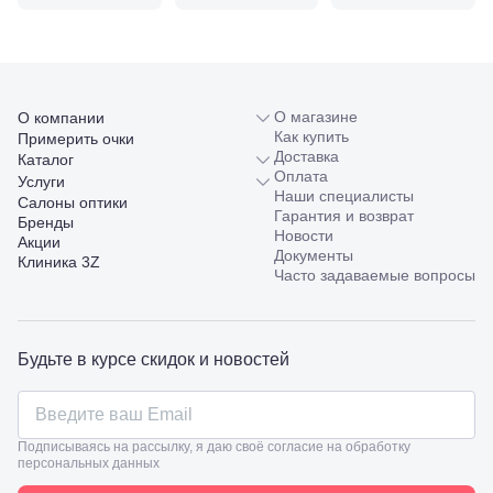
98/4, литер
А
Соликамск,
ул.
Калийная,
138
О магазине
О компании
Сочи, ул.
Как купить
Примерить очки
Островского,
Доставка
Каталог
67
Оплата
Услуги
Темрюк,
Наши специалисты
Салоны оптики
ул.
Гарантия и возврат
Бренды
Таманская,
Новости
Акции
120а
Документы
Клиника 3Z
Тимашевск,
Часто задаваемые вопросы
ул. Ленина,
169
Тихорецк,
ул.
Будьте в курсе скидок и новостей
Октябрьская,
53
Туапсе,
ул.
Проверка
Ленина,
Подписываясь на рассылку, я даю своё согласие на обработку
зрения
8
персональных данных
взрослым
Черкесск,
Подбор