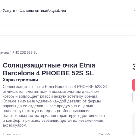
Услуги
Салоны оптики
Акции
Блог
celona 4 PHOEBE 52S SL
Солнцезащитные очки Etnia
Barcelona 4 PHOEBE 52S SL
Характеристики
Солнцезащитные очки Etnia Barcelona 4 PHOEBE 52S SL
отличаются элегантным и выразительным дизайном,
который воплощает классическую эстетику бренда.
Особое внимание уделено каждой детали: от формы
оправы до ее отделки — все продумано с целью
подчеркнуть статус владельца. Использование
высококлассных материалов гарантирует долговечность
и комфорт при использовании, делая их незаменимым
аксессуаром.
Цвет линз
Синий