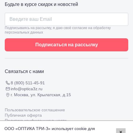
ул.
Проверка
Будьте в курсе скидок и новостей
Ленина,
зрения
8
взрослым
Черкесск,
Подбор
ул.
очков
Умара
Подписываясь на рассылку, я даю своё согласие на обработку
Подбор
персональных данных
Алиева,
контактных
6
линз
Москва, м.
Подписаться на рассылку
Крылатское
, Осенний
бульвар
5к1
Связаться с нами
8 (800) 511-45-91
info@optica3z.ru
г. Москва, ул. Крылатская, д.15
Пользовательское соглашение
Публичная оферта
Политика конфиденциальности
ООО «ОПТИКА ТРИ-З» использует cookie для
✕