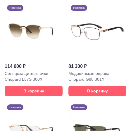
Советская,
Новинка
Новинка
70а
Георгиевск,
ул.
Октябрьская,
72/ угол с ул.
Ленина, 117
Горячий
Ключ, ул.
Псекупская,
54
Ейск, ул.
114 600 ₽
81 300 ₽
Одесская,
48
Солнцезащитные очки
Медицинская оправа
Кропоткин,
Chopard L57S 300X
Chopard G88 301Y
ул.
Красная,
В корзину
В корзину
96
Крымск, ул.
Адагумская,
Новинка
Новинка
169И
Майкоп, ул.
Пролетарская,
208