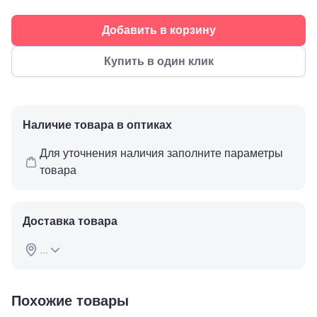
90
Пермь, ул.
Добавить в корзину
Екатерининская,
105
Купить в один клик
Пермь,
ул.
Маршала
Рыбалко,
35
Наличие товара в оптиках
Махачкала,
пр.Имама
Шамиля,
Для уточнения наличия заполните параметры
д.24 а/1
товара
Анапа, ул.
Краснозеленых,
15
Армавир,
Доставка товара
Мира 24
Б
...
Березники,
ул.
Пятилетки,
35
Похожие товары
Буденновск,
ул.