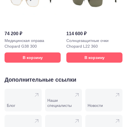
Минеральные
Воды, ул. 50
лет Октября,
58
Моздок,
ул.
Кирова,
74 200 ₽
114 600 ₽
122а
Медицинская оправа
Солнцезащитные очки
Нальчик,
пр.
Chopard G38 300
Chopard L22 360
Ленина,
22
В корзину
В корзину
Невинномысск,
ул. Гагарина,
55
Новороссийск,
Дополнительные ссылки
ул. Серова,
10/ ул.
Лейтенанта
Шмидта,
Наши
38/40
Блог
специалисты
Новости
Пятигорск,
пр.
Калинина,
98