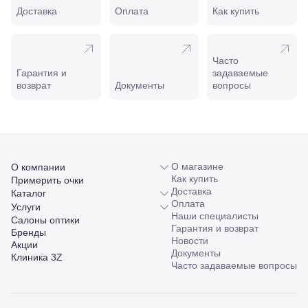
Славянск-
Доставка
Оплата
Как купить
на-Кубани,
ул.
Совхозная,
98/4, литер
Часто
А
Гарантия и
задаваемые
Соликамск,
возврат
Документы
вопросы
ул.
Калийная,
138
Сочи, ул.
Островского,
67
Темрюк,
О магазине
О компании
ул.
Как купить
Примерить очки
Таманская,
Доставка
Каталог
120а
Оплата
Услуги
Тимашевск,
Наши специалисты
Салоны оптики
ул. Ленина,
Гарантия и возврат
Бренды
169
Новости
Акции
Тихорецк,
Документы
Клиника 3Z
ул.
Часто задаваемые вопросы
Октябрьская,
53
Туапсе,