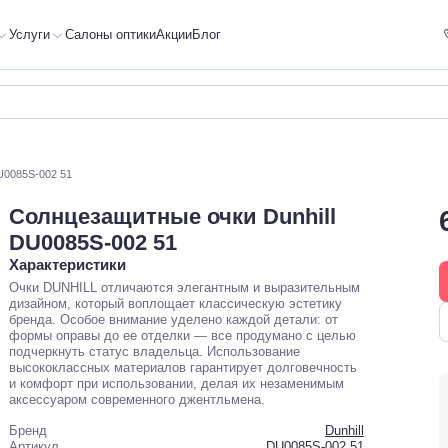
Услуги
Салоны оптики
Акции
Блог
U0085S-002 51
Солнцезащитные очки Dunhill
DU0085S-002 51
Характеристики
Очки DUNHILL отличаются элегантным и выразительным
дизайном, который воплощает классическую эстетику
бренда. Особое внимание уделено каждой детали: от
формы оправы до ее отделки — все продумано с целью
подчеркнуть статус владельца. Использование
высококлассных материалов гарантирует долговечность
и комфорт при использовании, делая их незаменимым
аксессуаром современного джентльмена.
Бренд
Dunhill
Артикул
DU0085S-002 51