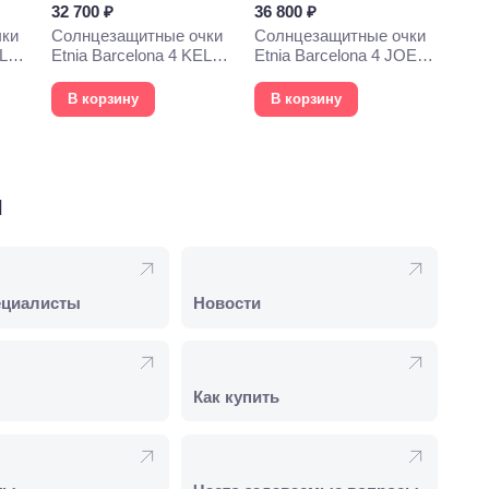
32 700 ₽
36 800 ₽
чки
Солнцезащитные очки
Солнцезащитные очки
YLYS
Etnia Barcelona 4 KELLY
Etnia Barcelona 4 JOEY
54S BKGD
53S GD
В корзину
В корзину
и
ециалисты
Новости
Как купить