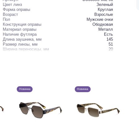
Цвет линз
Зеленый
Форма оправы
Круглая
Возраст
Взрослые
Пол
Мужские очки
Конструкция оправы
Ободковая
Материал оправы
Металл
Наличие футляра
Есть
Длина заушника, мм
145
Размер линзы, мм
51
Ширина переносицы, мм
20
Новинка
Новинка