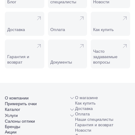
Пролетарская,
Блог
специалисты
Новости
208
Минеральные
Воды, ул. 50
лет Октября,
58
Доставка
Оплата
Как купить
Моздок,
ул.
Кирова,
122а
Часто
Нальчик,
Гарантия и
задаваемые
пр.
возврат
Документы
вопросы
Ленина,
22
Невинномысск,
ул. Гагарина,
55
Новороссийск,
О магазине
О компании
ул. Серова,
Как купить
Примерить очки
10/ ул.
Доставка
Каталог
Лейтенанта
Оплата
Услуги
Шмидта,
Наши специалисты
38/40
Салоны оптики
Гарантия и возврат
Пятигорск,
Бренды
Новости
пр.
Акции