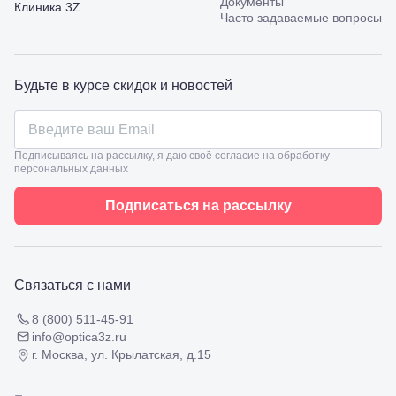
Документы
Калинина,
Клиника 3Z
Часто задаваемые вопросы
98
Славянск-
на-Кубани,
ул.
Будьте в курсе скидок и новостей
Совхозная,
98/4, литер
А
Соликамск,
ул.
Подписываясь на рассылку, я даю своё согласие на обработку
Калийная,
персональных данных
138
Сочи, ул.
Подписаться на рассылку
Островского,
67
Темрюк,
ул.
Таманская,
Связаться с нами
120а
Тимашевск,
8 (800) 511-45-91
ул. Ленина,
info@optica3z.ru
169
г. Москва, ул. Крылатская, д.15
Тихорецк,
ул.
Октябрьская,