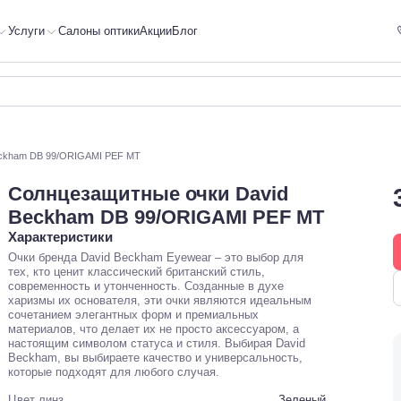
Услуги
Салоны оптики
Акции
Блог
eckham DB 99/ORIGAMI PEF MT
Солнцезащитные очки David
Beckham DB 99/ORIGAMI PEF MT
Характеристики
Очки бренда David Beckham Eyewear – это выбор для
тех, кто ценит классический британский стиль,
современность и утонченность. Созданные в духе
харизмы их основателя, эти очки являются идеальным
сочетанием элегантных форм и премиальных
материалов, что делает их не просто аксессуаром, а
настоящим символом статуса и стиля. Выбирая David
Beckham, вы выбираете качество и универсальность,
которые подходят для любого случая.
Цвет линз
Зеленый