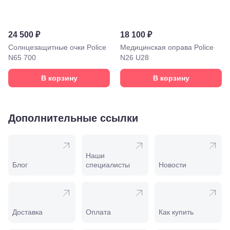
лет Октября,
58
Моздок,
ул.
24 500 ₽
18 100 ₽
Кирова,
Солнцезащитные очки Police
Медицинская оправа Police
122а
N65 700
N26 U28
Нальчик,
пр.
В корзину
В корзину
Ленина,
22
Невинномысск,
ул. Гагарина,
Дополнительные ссылки
55
Новороссийск,
ул. Серова,
10/ ул.
Лейтенанта
Наши
Шмидта,
Блог
специалисты
Новости
38/40
Пятигорск,
пр.
Калинина,
98
Доставка
Оплата
Как купить
Славянск-
на-Кубани,