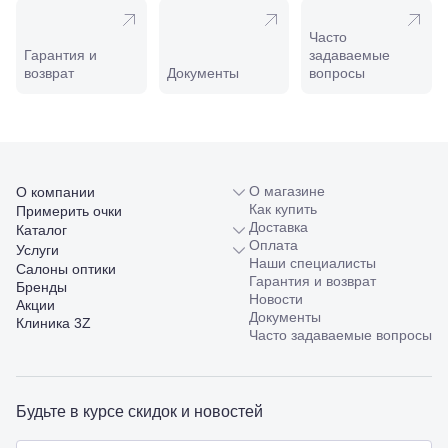
ул.
Совхозная,
Часто
98/4, литер
Гарантия и
задаваемые
А
возврат
Документы
вопросы
Соликамск,
ул.
Калийная,
138
Сочи, ул.
Островского,
О магазине
О компании
67
Как купить
Примерить очки
Темрюк,
Доставка
ул.
Каталог
Оплата
Таманская,
Услуги
Наши специалисты
120а
Салоны оптики
Гарантия и возврат
Тимашевск,
Бренды
Новости
ул. Ленина,
Акции
Документы
169
Клиника 3Z
Часто задаваемые вопросы
Тихорецк,
ул.
Октябрьская,
53
Туапсе,
Будьте в курсе скидок и новостей
ул.
Проверка
Ленина,