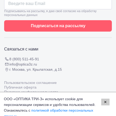
зрения
8
взрослым
Черкесск,
Подбор
Подписываясь на рассылку, я даю своё согласие на обработку
ул.
персональных данных
очков
Умара
Подбор
Алиева,
контактных
Подписаться на рассылку
6
линз
Москва, м.
Крылатское
, Осенний
бульвар
Связаться с нами
5к1
8 (800) 511-45-91
info@optica3z.ru
г. Москва, ул. Крылатская, д.15
Пользовательское соглашение
Публичная оферта
Политика конфиденциальности
ООО «ОПТИКА ТРИ-З» использует cookie для
✕
персонализации сервисов и удобства пользователей.
Работаем с платёжными системами
Мир
Visa
MasterCard
Ознакомьтесь с
политикой обработки персональных
© Оптика 3Z,
2026