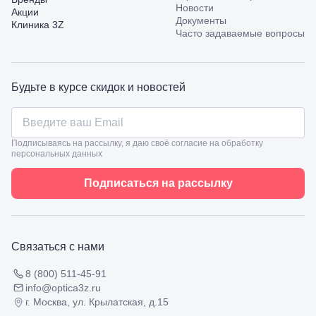
пр.
Новости
Акции
Калинина,
Документы
Клиника 3Z
98
Часто задаваемые вопросы
Славянск-
на-Кубани,
ул.
Совхозная,
Будьте в курсе скидок и новостей
98/4, литер
А
Соликамск,
ул.
Калийная,
Подписываясь на рассылку, я даю своё согласие на обработку
138
персональных данных
Сочи, ул.
Островского,
Подписаться на рассылку
67
Темрюк,
ул.
Таманская,
120а
Связаться с нами
Тимашевск,
ул. Ленина,
8 (800) 511-45-91
169
info@optica3z.ru
Тихорецк,
г. Москва, ул. Крылатская, д.15
ул.