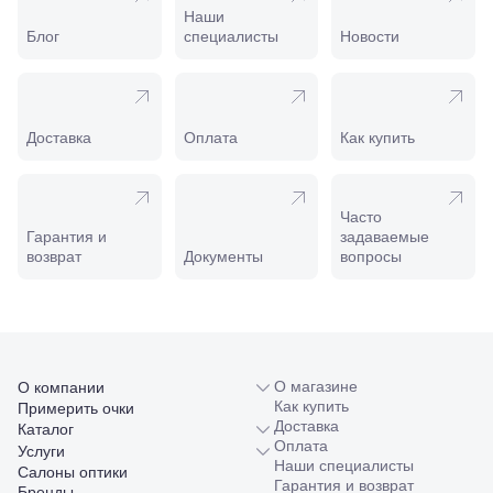
Майкоп, ул.
Наши
Пролетарская,
Блог
специалисты
Новости
208
Минеральные
Воды, ул. 50
лет Октября,
58
Доставка
Оплата
Как купить
Моздок,
ул.
Кирова,
122а
Часто
Нальчик,
Гарантия и
задаваемые
пр.
возврат
Документы
вопросы
Ленина,
22
Невинномысск,
ул. Гагарина,
55
Новороссийск,
ул. Серова,
О магазине
О компании
10/ ул.
Как купить
Примерить очки
Лейтенанта
Доставка
Каталог
Шмидта,
Оплата
Услуги
38/40
Наши специалисты
Салоны оптики
Пятигорск,
Гарантия и возврат
Бренды