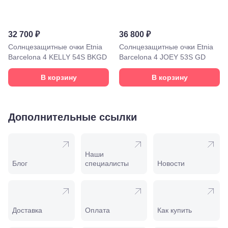
лет Октября,
58
Моздок,
ул.
32 700 ₽
36 800 ₽
Кирова,
Солнцезащитные очки Etnia
Солнцезащитные очки Etnia
122а
Barcelona 4 KELLY 54S BKGD
Barcelona 4 JOEY 53S GD
Нальчик,
пр.
В корзину
В корзину
Ленина,
22
Невинномысск,
ул. Гагарина,
55
Дополнительные ссылки
Новороссийск,
ул. Серова,
10/ ул.
Лейтенанта
Наши
Шмидта,
Блог
специалисты
Новости
38/40
Пятигорск,
пр.
Калинина,
98
Доставка
Оплата
Как купить
Славянск-
на-Кубани,