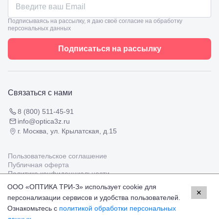
зрения
8
взрослым
Черкесск,
Подбор
Подписываясь на рассылку, я даю своё согласие на обработку
ул.
персональных данных
очков
Умара
Подбор
Алиева,
контактных
Подписаться на рассылку
6
линз
Москва, м.
Крылатское
, Осенний
бульвар
Связаться с нами
5к1
8 (800) 511-45-91
info@optica3z.ru
г. Москва, ул. Крылатская, д.15
Пользовательское соглашение
Публичная оферта
Политика конфиденциальности
ООО «ОПТИКА ТРИ-З» использует cookie для
✕
персонализации сервисов и удобства пользователей.
Работаем с платёжными системами
Мир
Visa
MasterCard
Ознакомьтесь с
политикой обработки персональных
© Оптика 3Z,
2026