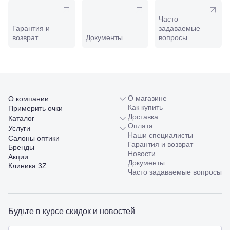
ул.
Совхозная,
Часто
98/4, литер
Гарантия и
задаваемые
А
возврат
Документы
вопросы
Соликамск,
ул.
Калийная,
138
Сочи, ул.
Островского,
О магазине
О компании
67
Как купить
Темрюк,
Примерить очки
Доставка
ул.
Каталог
Оплата
Таманская,
Услуги
Наши специалисты
120а
Салоны оптики
Гарантия и возврат
Тимашевск,
Бренды
Новости
ул. Ленина,
Акции
Документы
169
Клиника 3Z
Часто задаваемые вопросы
Тихорецк,
ул.
Октябрьская,
53
Туапсе,
Будьте в курсе скидок и новостей
ул.
Проверка
Ленина,