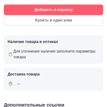
ул.
Пятилетки,
Добавить в корзину
35
Буденновск,
ул.
Купить в один клик
Советская,
70а
Георгиевск,
ул.
Октябрьская,
Наличие товара в оптиках
72/ угол с ул.
Ленина, 117
Для уточнения наличия заполните параметры
Горячий
товара
Ключ, ул.
Псекупская,
54
Ейск, ул.
Доставка товара
Одесская,
48
Кропоткин,
...
ул.
Красная,
96
Крымск, ул.
Дополнительные ссылки
Адагумская,