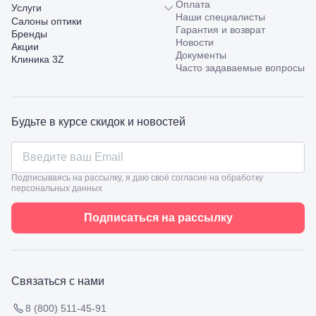
Оплата
Пятигорск,
Услуги
Наши специалисты
пр.
Салоны оптики
Гарантия и возврат
Калинина,
Бренды
Новости
98
Акции
Документы
Славянск-
Клиника 3Z
Часто задаваемые вопросы
на-Кубани,
ул.
Совхозная,
98/4, литер
А
Будьте в курсе скидок и новостей
Соликамск,
ул.
Калийная,
138
Подписываясь на рассылку, я даю своё согласие на обработку
Сочи, ул.
персональных данных
Островского,
67
Подписаться на рассылку
Темрюк,
ул.
Таманская,
120а
Тимашевск,
Связаться с нами
ул. Ленина,
169
8 (800) 511-45-91
Тихорецк,