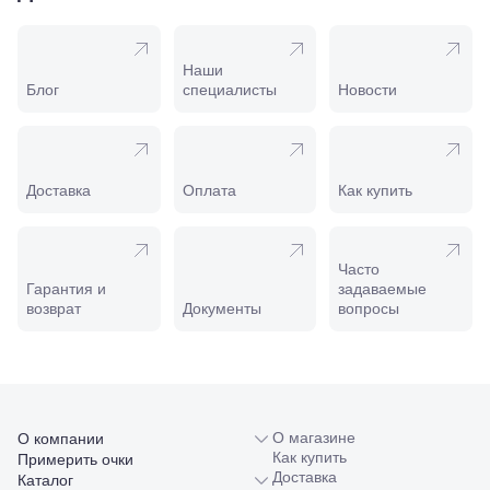
169И
Майкоп, ул.
Пролетарская,
208
Наши
Минеральные
Блог
специалисты
Новости
Воды, ул. 50
лет Октября,
58
Моздок,
ул.
Доставка
Оплата
Как купить
Кирова,
122а
Нальчик,
пр.
Часто
Ленина,
Гарантия и
задаваемые
22
возврат
Документы
вопросы
Невинномысск,
ул. Гагарина,
55
Новороссийск,
ул. Серова,
10/ ул.
О магазине
О компании
Лейтенанта
Как купить
Примерить очки
Шмидта,
Доставка
Каталог
38/40