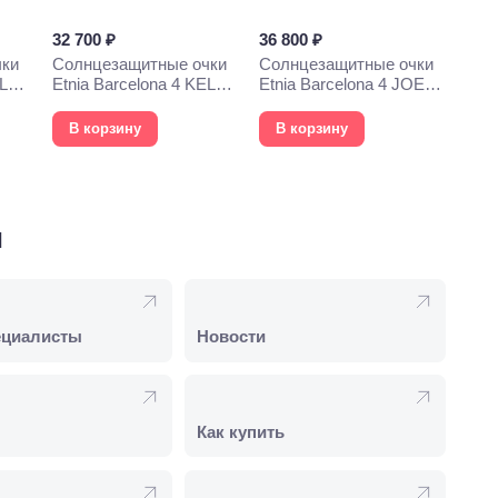
32 700 ₽
36 800 ₽
чки
Солнцезащитные очки
Солнцезащитные очки
YLYS
Etnia Barcelona 4 KELLY
Etnia Barcelona 4 JOEY
54S BKGD
53S GD
В корзину
В корзину
и
ециалисты
Новости
Как купить