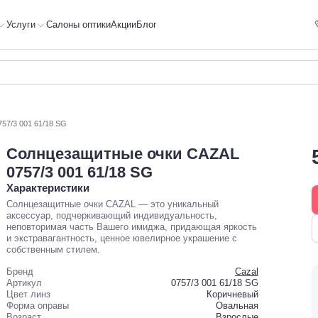
Услуги
Салоны оптики
Акции
Блог
57/3 001 61/18 SG
Солнцезащитные очки CAZAL
0757/3 001 61/18 SG
Характеристики
Солнцезащитные очки CAZAL — это уникальный
аксессуар, подчеркивающий индивидуальность,
неповторимая часть Вашего имиджа, придающая яркость
и экстравагантность, ценное ювелирное украшение с
собственным стилем.
Бренд
Cazal
Артикул
0757/3 001 61/18 SG
Цвет линз
Коричневый
Форма оправы
Овальная
Возраст
Взрослые