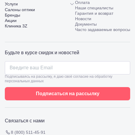
Оплата
Пятигорск,
Услуги
Наши специалисты
пр.
Салоны оптики
Гарантия и возврат
Калинина,
Бренды
Новости
98
Акции
Документы
Славянск-
Клиника 3Z
Часто задаваемые вопросы
на-Кубани,
ул.
Совхозная,
98/4, литер
А
Будьте в курсе скидок и новостей
Соликамск,
ул.
Калийная,
138
Подписываясь на рассылку, я даю своё согласие на обработку
Сочи, ул.
персональных данных
Островского,
67
Подписаться на рассылку
Темрюк,
ул.
Таманская,
120а
Тимашевск,
Связаться с нами
ул. Ленина,
169
8 (800) 511-45-91
Тихорецк,