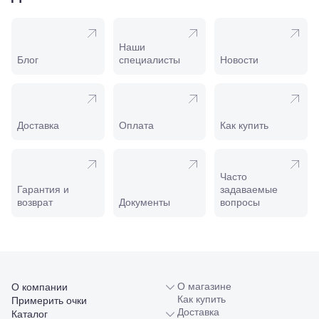
169И
Майкоп, ул.
Пролетарская,
208
Наши
Минеральные
Блог
специалисты
Новости
Воды, ул. 50
лет Октября,
58
Моздок,
ул.
Доставка
Оплата
Как купить
Кирова,
122а
Нальчик,
пр.
Часто
Ленина,
Гарантия и
задаваемые
22
возврат
Документы
вопросы
Невинномысск,
ул. Гагарина,
55
Новороссийск,
ул. Серова,
10/ ул.
О магазине
О компании
Лейтенанта
Как купить
Примерить очки
Шмидта,
Доставка
38/40
Каталог