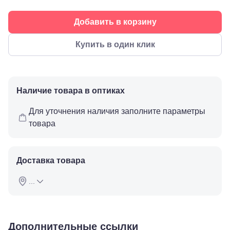
ул.
Пятилетки,
Добавить в корзину
35
Буденновск,
ул.
Купить в один клик
Советская,
70а
Георгиевск,
ул.
Октябрьская,
Наличие товара в оптиках
72/ угол с ул.
Ленина, 117
Для уточнения наличия заполните параметры
Горячий
товара
Ключ, ул.
Псекупская,
54
Ейск, ул.
Доставка товара
Одесская,
48
Кропоткин,
...
ул.
Красная,
96
Крымск, ул.
Дополнительные ссылки
Адагумская,