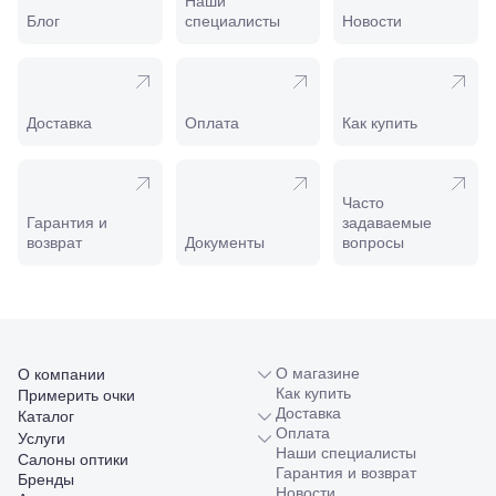
Наши
Калинина,
Блог
специалисты
Новости
98
Славянск-
на-Кубани,
ул.
Совхозная,
Доставка
Оплата
Как купить
98/4, литер
А
Соликамск,
ул.
Часто
Калийная,
Гарантия и
задаваемые
138
возврат
Документы
вопросы
Сочи, ул.
Островского,
67
Темрюк,
ул.
Таманская,
О магазине
120а
О компании
Как купить
Тимашевск,
Примерить очки
Доставка
ул. Ленина,
Каталог
Оплата
169
Услуги
Наши специалисты
Тихорецк,
Салоны оптики
Гарантия и возврат
ул.
Бренды
Новости
Октябрьская,