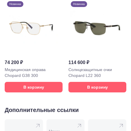
Пролетарская,
Новинка
Новинка
208
Минеральные
Воды, ул. 50
лет Октября,
58
Моздок,
ул.
Кирова,
122а
Нальчик,
пр.
74 200 ₽
114 600 ₽
Ленина,
Медицинская оправа
Солнцезащитные очки
22
Chopard G38 300
Chopard L22 360
Невинномысск,
ул. Гагарина,
В корзину
В корзину
55
Новороссийск,
ул. Серова,
10/ ул.
Лейтенанта
Дополнительные ссылки
Шмидта,
38/40
Пятигорск,
пр.