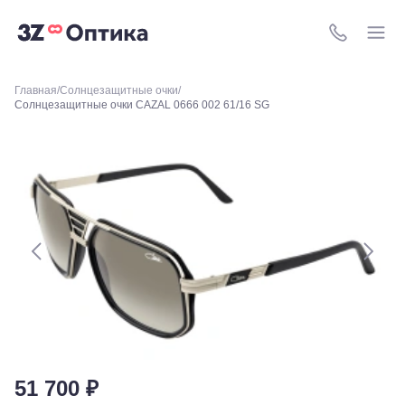
60
Краснодар,
ул.
8 (800) 511-4
Уральская,
156
Москва, ТРЦ
Главная
Солнцезащитные очки
Европейский,
Солнцезащитные очки CAZAL 0666 002 61/16 SG
м. Киевская,
площадь
Киевского
Вокзала, 2
Москва, м.
ВДНХ, ул.
Бориса
Галушкина,
3
Москва,
м.
Свиблово,
ул.
Снежная
26
Москва, м.
Академическая, ул.
51 700 ₽
Новочеремушкинская,