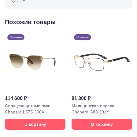
...
35
Буденновск,
ул.
Советская,
Похожие товары
70а
Георгиевск,
ул.
Новинка
Новинка
Октябрьская,
72/ угол с ул.
Ленина, 117
Горячий
Ключ, ул.
Псекупская,
54
Ейск, ул.
Одесская,
48
Кропоткин,
114 600 ₽
81 300 ₽
ул.
Солнцезащитные очки
Медицинская оправа
Красная,
Chopard L57S 300X
Chopard G88 301Y
96
Крымск, ул.
Адагумская,
В корзину
В корзину
169И
Майкоп, ул.