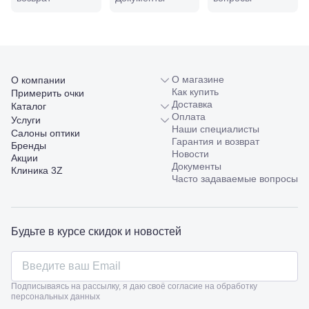
98/4, литер
А
Соликамск,
ул.
Калийная,
138
О магазине
О компании
Сочи, ул.
Как купить
Примерить очки
Островского,
Доставка
Каталог
67
Оплата
Темрюк,
Услуги
Наши специалисты
ул.
Салоны оптики
Гарантия и возврат
Таманская,
Бренды
Новости
120а
Акции
Документы
Тимашевск,
Клиника 3Z
Часто задаваемые вопросы
ул. Ленина,
169
Тихорецк,
ул.
Октябрьская,
Будьте в курсе скидок и новостей
53
Туапсе,
ул.
Проверка
Ленина,
зрения
Подписываясь на рассылку, я даю своё согласие на обработку
8
персональных данных
взрослым
Черкесск,