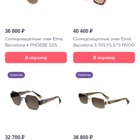
ул.
Октябрьская,
72/ угол с ул.
Ленина, 117
Горячий
Ключ, ул.
36 800 ₽
40 400 ₽
Псекупская,
Солнцезащитные очки Etnia
Солнцезащитные очки Etnia
54
Barcelona 4 PHOEBE 52S
Barcelona 5 SYLYS 57S HVOG
Ейск, ул.
WHHV
Одесская,
В корзину
В корзину
48
Кропоткин,
ул.
Красная,
Новинка
Новинка
96
Крымск, ул.
Адагумская,
169И
Майкоп, ул.
Пролетарская,
208
Минеральные
Воды, ул. 50
лет Октября,
58
32 700 ₽
36 800 ₽