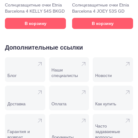
Моздок,
Солнцезащитные очки Etnia
Солнцезащитные очки Etnia
ул.
Barcelona 4 KELLY 54S BKGD
Barcelona 4 JOEY 53S GD
Кирова,
122а
В корзину
В корзину
Нальчик,
пр.
Ленина,
22
Дополнительные ссылки
Невинномысск,
ул. Гагарина,
55
Новороссийск,
ул. Серова,
Наши
10/ ул.
Блог
специалисты
Новости
Лейтенанта
Шмидта,
38/40
Пятигорск,
пр.
Доставка
Оплата
Как купить
Калинина,
98
Славянск-
на-Кубани,
Часто
ул.
Гарантия и
задаваемые
Совхозная,
возврат
Документы
вопросы