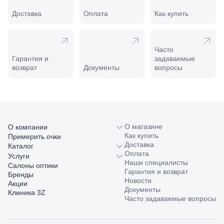
Славянск-
на-Кубани,
Доставка
Оплата
Как купить
ул.
Совхозная,
98/4, литер
А
Часто
Соликамск,
Гарантия и
задаваемые
ул.
возврат
Документы
вопросы
Калийная,
138
Сочи, ул.
Островского,
67
Темрюк,
О магазине
О компании
ул.
Как купить
Примерить очки
Таманская,
Доставка
Каталог
120а
Оплата
Услуги
Тимашевск,
Наши специалисты
Салоны оптики
ул. Ленина,
Гарантия и возврат
Бренды
169
Новости
Акции
Тихорецк,
Документы
Клиника 3Z
ул.
Часто задаваемые вопросы
Октябрьская,
53
Туапсе,