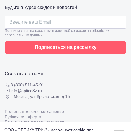
ул.
Проверка
Будьте в курсе скидок и новостей
Ленина,
зрения
8
взрослым
Черкесск,
Подбор
ул.
очков
Умара
Подписываясь на рассылку, я даю своё согласие на обработку
Подбор
Алиева,
персональных данных
контактных
6
линз
Москва, м.
Подписаться на рассылку
Крылатское
, Осенний
бульвар
5к1
Связаться с нами
8 (800) 511-45-91
info@optica3z.ru
г. Москва, ул. Крылатская, д.15
Пользовательское соглашение
Публичная оферта
Политика конфиденциальности
ООО «ОПТИКА ТРИ-З» использует cookie для