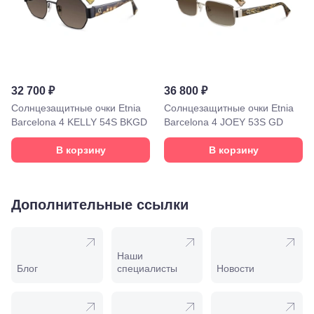
Минеральные
Воды, ул. 50
лет Октября,
58
Моздок,
ул.
Кирова,
32 700 ₽
36 800 ₽
122а
Нальчик,
Солнцезащитные очки Etnia
Солнцезащитные очки Etnia
пр.
Barcelona 4 KELLY 54S BKGD
Barcelona 4 JOEY 53S GD
Ленина,
22
В корзину
В корзину
Невинномысск,
ул. Гагарина,
55
Новороссийск,
Дополнительные ссылки
ул. Серова,
10/ ул.
Лейтенанта
Шмидта,
Наши
38/40
Блог
специалисты
Новости
Пятигорск,
пр.
Калинина,
98