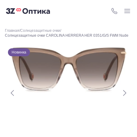
ул.
Уральская,
156
8 (800) 511-4
Москва, ТРЦ
Европейский,
м. Киевская,
Главная
Солнцезащитные очки
площадь
Солнцезащитные очки CAROLINA HERRERA HER 0351/G/S FWM Nude
Киевского
Вокзала, 2
Москва, м.
Новинка
ВДНХ, ул.
Бориса
Галушкина,
3
Москва,
м.
Свиблово,
ул.
Снежная
26
Москва, м.
Академическая, ул.
Новочеремушкинская,
д. 17
Ессентуки, ул.