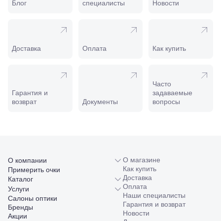
Пролетарская,
Блог
специалисты
Новости
208
Минеральные
Воды, ул. 50
лет Октября,
58
Доставка
Оплата
Как купить
Моздок,
ул.
Кирова,
122а
Часто
Нальчик,
Гарантия и
задаваемые
пр.
возврат
Документы
вопросы
Ленина,
22
Невинномысск,
ул. Гагарина,
55
Новороссийск,
О магазине
О компании
ул. Серова,
Как купить
Примерить очки
10/ ул.
Доставка
Каталог
Лейтенанта
Оплата
Услуги
Шмидта,
Наши специалисты
38/40
Салоны оптики
Гарантия и возврат
Пятигорск,
Бренды
Новости
пр.
Акции