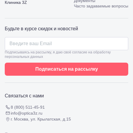
Документы
Калинина,
Клиника 3Z
Часто задаваемые вопросы
98
Славянск-
на-Кубани,
ул.
Будьте в курсе скидок и новостей
Совхозная,
98/4, литер
А
Соликамск,
ул.
Подписываясь на рассылку, я даю своё согласие на обработку
Калийная,
персональных данных
138
Сочи, ул.
Подписаться на рассылку
Островского,
67
Темрюк,
ул.
Таманская,
Связаться с нами
120а
Тимашевск,
8 (800) 511-45-91
ул. Ленина,
info@optica3z.ru
169
г. Москва, ул. Крылатская, д.15
Тихорецк,
ул.
Октябрьская,