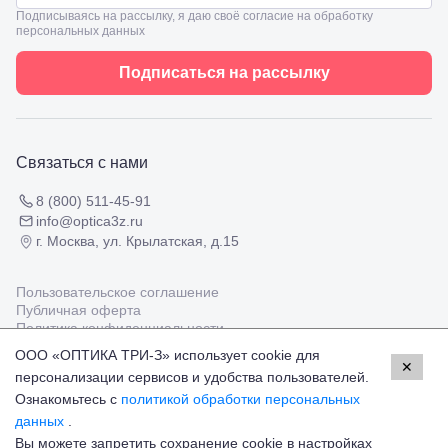
8
взрослым
Подписываясь на рассылку, я даю своё согласие на обработку
Черкесск,
Подбор
персональных данных
ул.
очков
Умара
Подбор
Подписаться на рассылку
Алиева,
контактных
6
линз
Москва, м.
Крылатское
, Осенний
Связаться с нами
бульвар
5к1
8 (800) 511-45-91
info@optica3z.ru
г. Москва, ул. Крылатская, д.15
Пользовательское соглашение
Публичная оферта
Политика конфиденциальности
ООО «ОПТИКА ТРИ-З» использует cookie для
✕
персонализации сервисов и удобства пользователей.
Работаем с платёжными системами
Мир
Visa
MasterCard
Ознакомьтесь с
политикой обработки персональных
© Оптика 3Z,
2026
данных
.
Вы можете запретить сохранение cookie в настройках