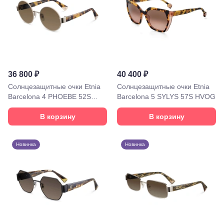
Георгиевск,
ул.
Октябрьская,
72/ угол с ул.
Ленина, 117
Горячий
Ключ, ул.
Псекупская,
36 800 ₽
40 400 ₽
54
Солнцезащитные очки Etnia
Солнцезащитные очки Etnia
Ейск, ул.
Barcelona 4 PHOEBE 52S
Barcelona 5 SYLYS 57S HVOG
Одесская,
48
WHHV
Кропоткин,
В корзину
В корзину
ул.
Красная,
96
Новинка
Новинка
Крымск, ул.
Адагумская,
169И
Майкоп, ул.
Пролетарская,
208
Минеральные
Воды, ул. 50
лет Октября,