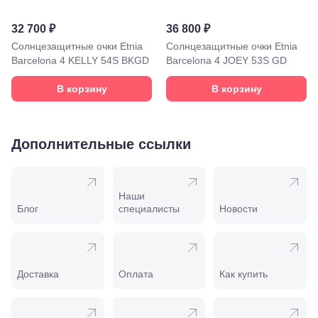
58
Моздок,
32 700 ₽
36 800 ₽
ул.
Солнцезащитные очки Etnia
Солнцезащитные очки Etnia
Кирова,
Barcelona 4 KELLY 54S BKGD
Barcelona 4 JOEY 53S GD
122а
Нальчик,
пр.
В корзину
В корзину
Ленина,
22
Невинномысск,
ул. Гагарина,
Дополнительные ссылки
55
Новороссийск,
ул. Серова,
10/ ул.
Наши
Лейтенанта
Блог
специалисты
Новости
Шмидта,
38/40
Пятигорск,
пр.
Калинина,
Доставка
Оплата
Как купить
98
Славянск-
на-Кубани,
ул.