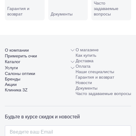
Часто
Совхозная,
Гарантия и
задаваемые
98/4, литер
возврат
Документы
вопросы
А
Соликамск,
ул.
Калийная,
138
Сочи, ул.
Островского,
О магазине
О компании
67
Как купить
Примерить очки
Темрюк,
Доставка
Каталог
ул.
Оплата
Услуги
Таманская,
Наши специалисты
Салоны оптики
120а
Гарантия и возврат
Бренды
Тимашевск,
Новости
Акции
ул. Ленина,
Документы
Клиника 3Z
169
Часто задаваемые вопросы
Тихорецк,
ул.
Октябрьская,
53
Будьте в курсе скидок и новостей
Туапсе,
ул.
Проверка
Ленина,
зрения