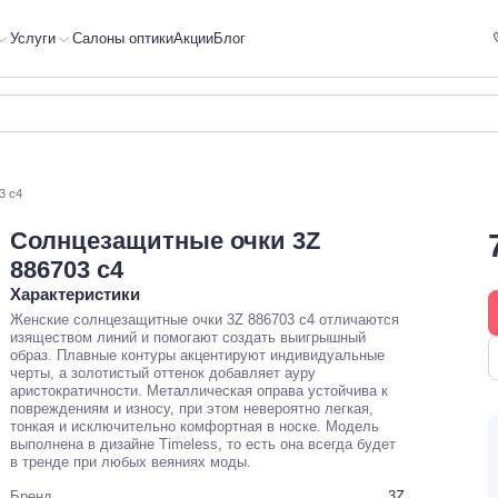
Услуги
Салоны оптики
Акции
Блог
3 c4
Солнцезащитные очки 3Z
886703 c4
Характеристики
Женские солнцезащитные очки 3Z 886703 c4 отличаются
изяществом линий и помогают создать выигрышный
образ. Плавные контуры акцентируют индивидуальные
черты, а золотистый оттенок добавляет ауру
аристократичности. Металлическая оправа устойчива к
повреждениям и износу, при этом невероятно легкая,
тонкая и исключительно комфортная в носке. Модель
выполнена в дизайне Timeless, то есть она всегда будет
в тренде при любых веяниях моды.
Бренд
3Z