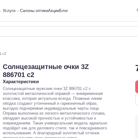
Услуги
Салоны оптики
Акции
Блог
1 c2
Солнцезащитные очки 3Z
886701 c2
Характеристики
Солнцезащитные мужские очки 3Z 886701 c2 с
золотистой металлической оправой — вневременная
классика, которая актуальна всегда. Плавные линии
ободка создают утонченный и гармоничный образ,
выгодно подчеркивая индивидуальные черты лица.
Оправа выполнена из легкого металлического сплава,
обладает высокой прочностью и устойчивостью к
повреждениям. Такая универсальная модель идеально
подойдет как для делового стиля, так и повседневного
использования. А благородный золотистый оттенок
придаст вашему луку роскошные нотки.