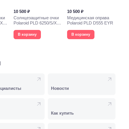
10 500 ₽
10 500 ₽
чки
Солнцезащитные очки
Медицинская оправа
/X
Polaroid PLD 6250/S/X
Polaroid PLD D555 EYR
003
В корзину
В корзину
и
ециалисты
Новости
Как купить