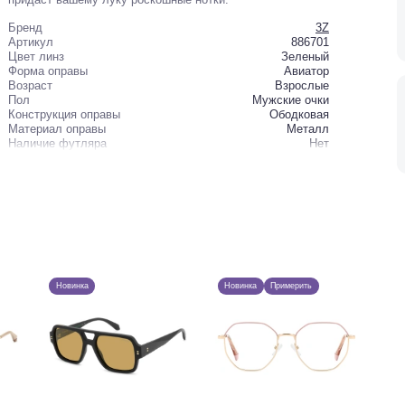
Бренд
3Z
Артикул
886701
Цвет линз
Зеленый
Форма оправы
Авиатор
Возраст
Взрослые
Пол
Мужские очки
Конструкция оправы
Ободковая
Материал оправы
Металл
Наличие футляра
Нет
Новинка
Новинка
Примерить