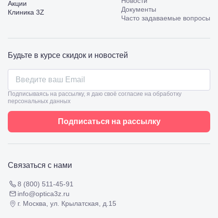
Октябрьская,
Новости
Акции
53
Документы
Клиника 3Z
Туапсе,
Часто задаваемые вопросы
ул.
Проверка
Ленина,
зрения
8
взрослым
Черкесск,
Будьте в курсе скидок и новостей
Подбор
ул.
очков
Умара
Подбор
Алиева,
контактных
6
линз
Подписываясь на рассылку, я даю своё согласие на обработку
Москва, м.
персональных данных
Крылатское
, Осенний
Подписаться на рассылку
бульвар
5к1
Связаться с нами
8 (800) 511-45-91
info@optica3z.ru
г. Москва, ул. Крылатская, д.15