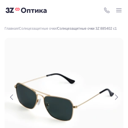
60
Краснодар,
8 (800) 511-4
ул.
Уральская,
156
Москва, ТРЦ
Главная
Солнцезащитные очки
Солнцезащитные очки 3Z 885402 c1
Европейский,
м. Киевская,
площадь
Киевского
Вокзала, 2
Москва, м.
ВДНХ, ул.
Бориса
Галушкина,
3
Москва,
м.
Свиблово,
ул.
Снежная
26
Москва, м.
Академическая, ул.
Новочеремушкинская,