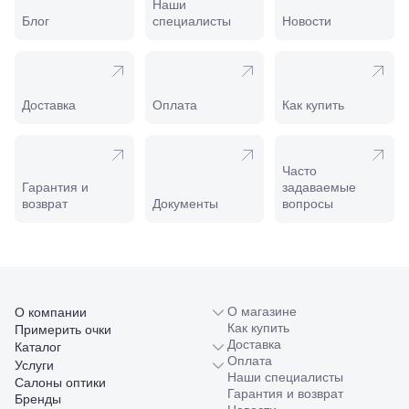
Наши
Калинина,
Блог
специалисты
Новости
98
Славянск-
на-Кубани,
ул.
Совхозная,
Доставка
Оплата
Как купить
98/4, литер
А
Соликамск,
ул.
Часто
Калийная,
Гарантия и
задаваемые
138
возврат
Документы
вопросы
Сочи, ул.
Островского,
67
Темрюк,
ул.
Таманская,
120а
О магазине
О компании
Тимашевск,
Как купить
Примерить очки
ул. Ленина,
Доставка
Каталог
169
Оплата
Услуги
Тихорецк,
Наши специалисты
Салоны оптики
ул.
Гарантия и возврат
Бренды