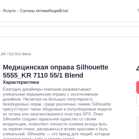
Услуги
Салоны оптики
Акции
Блог
_KR 7110 55/1 Blend
Медицинская оправа Silhouette
5555_KR 7110 55/1 Blend
Характеристики
Ежегодно дизайнеры компании разрабатывают
уникальные медицинские оправы с эксклюзивным
дизайном. Несмотря на большую популярность
безободковых оправ, среди различных линеек Siilhouette
присутствуют также ободковые и полуободковые модели
из титана или запатентованного пластика SPX. Очки
Silhouette создают идеальное единство со своим
владельцем, позволяют личности хозяина всегда быть
на первом плане, раскрываться всеми красками и быть
уникальной. Silhouette — это бренд для людей, которые
остаются верны себе и своему стилю.