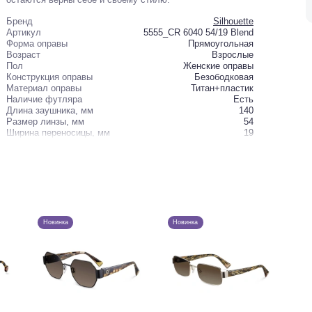
Бренд
Silhouette
Артикул
5555_CR 6040 54/19 Blend
Форма оправы
Прямоугольная
Возраст
Взрослые
Пол
Женские оправы
Конструкция оправы
Безободковая
Материал оправы
Титан+пластик
Наличие футляра
Есть
Длина заушника, мм
140
Размер линзы, мм
54
Ширина переносицы, мм
19
Новинка
Новинка