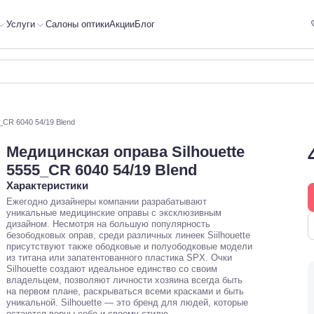
Услуги
Салоны оптики
Акции
Блог
_CR 6040 54/19 Blend
Медицинская оправа Silhouette
5555_CR 6040 54/19 Blend
Характеристики
Ежегодно дизайнеры компании разрабатывают
уникальные медицинские оправы с эксклюзивным
дизайном. Несмотря на большую популярность
безободковых оправ, среди различных линеек Siilhouette
присутствуют также ободковые и полуободковые модели
из титана или запатентованного пластика SPX. Очки
Silhouette создают идеальное единство со своим
владельцем, позволяют личности хозяина всегда быть
на первом плане, раскрываться всеми красками и быть
уникальной. Silhouette — это бренд для людей, которые
остаются верны себе и своему стилю.