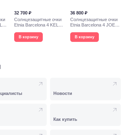
32 700 ₽
36 800 ₽
чки
Солнцезащитные очки
Солнцезащитные очки
YLYS
Etnia Barcelona 4 KELLY
Etnia Barcelona 4 JOEY
54S BKGD
53S GD
В корзину
В корзину
и
ециалисты
Новости
Как купить