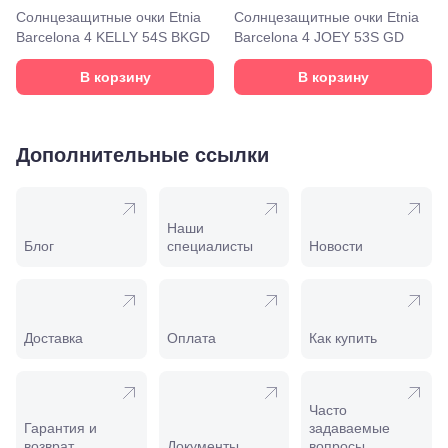
Моздок,
Солнцезащитные очки Etnia
Солнцезащитные очки Etnia
ул.
Barcelona 4 KELLY 54S BKGD
Barcelona 4 JOEY 53S GD
Кирова,
122а
В корзину
В корзину
Нальчик,
пр.
Ленина,
22
Дополнительные ссылки
Невинномысск,
ул. Гагарина,
55
Новороссийск,
ул. Серова,
Наши
10/ ул.
Блог
специалисты
Новости
Лейтенанта
Шмидта,
38/40
Пятигорск,
пр.
Доставка
Оплата
Как купить
Калинина,
98
Славянск-
на-Кубани,
Часто
ул.
Гарантия и
задаваемые
Совхозная,
возврат
Документы
вопросы