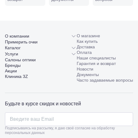
98/4, литер
А
Соликамск,
ул.
Калийная,
138
О магазине
О компании
Сочи, ул.
Как купить
Примерить очки
Островского,
Доставка
67
Каталог
Оплата
Темрюк,
Услуги
Наши специалисты
ул.
Салоны оптики
Гарантия и возврат
Таманская,
Бренды
Новости
120а
Акции
Документы
Тимашевск,
Клиника 3Z
Часто задаваемые вопросы
ул. Ленина,
169
Тихорецк,
ул.
Октябрьская,
Будьте в курсе скидок и новостей
53
Туапсе,
ул.
Проверка
Ленина,
зрения
Подписываясь на рассылку, я даю своё согласие на обработку
8
персональных данных
взрослым
Черкесск,