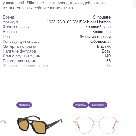
уникальной. Silhouette — это бренд для людей, которые
остаются верны себе и своему стилю.
Бренд
Silhouette
Артикул
1623_75 9165 55/15 Vibrant Horizon
Форма оправы
Кошачий глаз
Возраст
Взрослые
Пол
Женские оправы
Конструкция оправы
Ободковая
Материал оправы
Пластик
Наличие футляра
Есть
Длина заушника, мм
140
Размер линзы, мм
55
Ширина переносицы, мм
15
Новинка
Новинка
Примерить