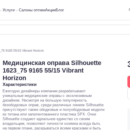
Услуги
Салоны оптики
Акции
Блог
75 9165 55/15 Vibrant Horizon
Медицинская оправа Silhouette
1623_75 9165 55/15 Vibrant
Horizon
Характеристики
Ежегодно дизайнеры компании разрабатывают
уникальные медицинские оправы с эксклюзивным
дизайном. Несмотря на большую популярность
безободковых оправ, среди различных линеек Siilhouette
присутствуют также ободковые и полуободковые модели
из титана или запатентованного пластика SPX. Очки
Silhouette создают идеальное единство со своим
владельцем, позволяют личности хозяина всегда быть
на первом плане, раскрываться всеми красками и быть