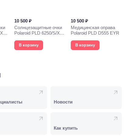
10 500 ₽
10 500 ₽
чки
Солнцезащитные очки
Медицинская оправа
/X
Polaroid PLD 6250/S/X
Polaroid PLD D555 EYR
003
В корзину
В корзину
и
ециалисты
Новости
Как купить