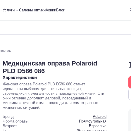
Услуги
Салоны оптики
Акции
Блог
586 086
Медицинская оправа Polaroid
PLD D586 086
Характеристики
Женская оправа Polaroid PLD D586 086 станет
идеальным выбором для стильных женщин,
стремящихся к элегантности в повседневной жизни. Эти
очки отлично дополнят деловой, повседневный и
минималистичный стиль, подходя для самых разных
жизненных ситуаций.
Бренд
Polaroid
Форма оправы
Прямоугольная
Возраст
Взрослые
Пол
Женские оправы