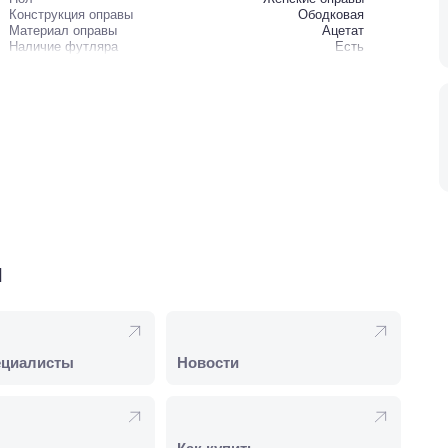
Конструкция оправы
Ободковая
Материал оправы
Ацетат
Наличие футляра
Есть
и
ециалисты
Новости