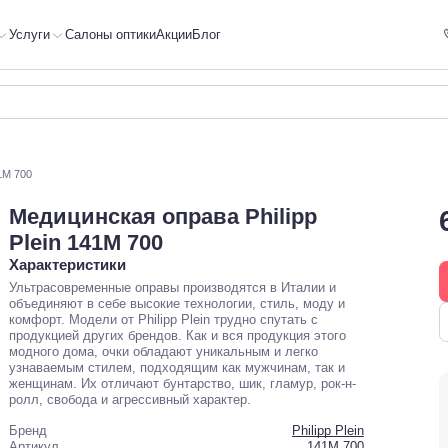
Услуги
Салоны оптики
Акции
Блог
41M 700
Медицинская оправа Philipp
Plein 141M 700
Характеристики
Ультрасовременные оправы производятся в Италии и
объединяют в себе высокие технологии, стиль, моду и
комфорт. Модели от Philipp Plein трудно спутать с
продукцией других брендов. Как и вся продукция этого
модного дома, очки обладают уникальным и легко
узнаваемым стилем, подходящим как мужчинам, так и
женщинам. Их отличают бунтарство, шик, гламур, рок-н-
ролл, свобода и агрессивный характер.
Бренд
Philipp Plein
Артикул
141M 700