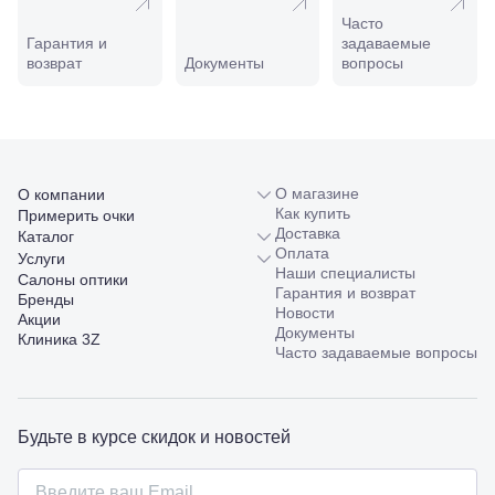
ул.
Часто
Совхозная,
Гарантия и
задаваемые
98/4, литер
возврат
Документы
вопросы
А
Соликамск,
ул.
Калийная,
138
Сочи, ул.
Островского,
О магазине
О компании
67
Как купить
Примерить очки
Темрюк,
Доставка
Каталог
ул.
Оплата
Услуги
Таманская,
Наши специалисты
Салоны оптики
120а
Гарантия и возврат
Бренды
Тимашевск,
Новости
Акции
ул. Ленина,
Документы
Клиника 3Z
169
Часто задаваемые вопросы
Тихорецк,
ул.
Октябрьская,
53
Будьте в курсе скидок и новостей
Туапсе,
ул.
Проверка
Ленина,
зрения