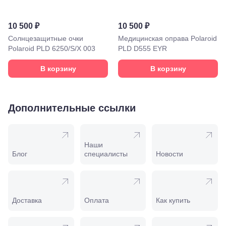
лет Октября,
58
Моздок,
10 500 ₽
10 500 ₽
ул.
Кирова,
Солнцезащитные очки
Медицинская оправа Polaroid
122а
Polaroid PLD 6250/S/X 003
PLD D555 EYR
Нальчик,
пр.
В корзину
В корзину
Ленина,
22
Невинномысск,
ул. Гагарина,
Дополнительные ссылки
55
Новороссийск,
ул. Серова,
10/ ул.
Наши
Лейтенанта
Блог
специалисты
Новости
Шмидта,
38/40
Пятигорск,
пр.
Калинина,
Доставка
Оплата
Как купить
98
Славянск-
на-Кубани,