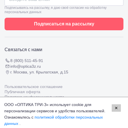
8
взрослым
Черкесск,
Подписываясь на рассылку, я даю своё согласие на обработку
Подбор
ул.
персональных данных
очков
Умара
Подбор
Алиева,
Подписаться на рассылку
контактных
6
линз
Москва, м.
Крылатское
, Осенний
бульвар
Связаться с нами
5к1
8 (800) 511-45-91
info@optica3z.ru
г. Москва, ул. Крылатская, д.15
Пользовательское соглашение
Публичная оферта
Политика конфиденциальности
ООО «ОПТИКА ТРИ-З» использует cookie для
✕
персонализации сервисов и удобства пользователей.
Работаем с платёжными системами
Мир
Visa
MasterCard
Ознакомьтесь с
политикой обработки персональных
© Оптика 3Z,
2026
данных
.