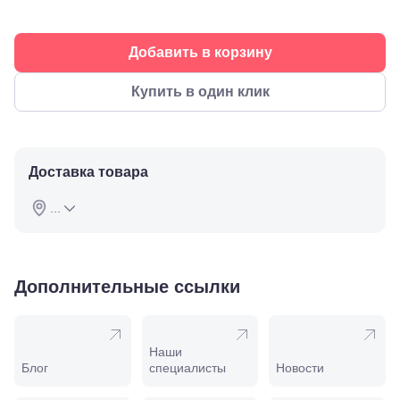
Буденновск,
ул.
Советская,
70а
Добавить в корзину
Георгиевск,
ул.
Купить в один клик
Октябрьская,
72/ угол с ул.
Ленина, 117
Горячий
Ключ, ул.
Доставка товара
Псекупская,
54
...
Ейск, ул.
Одесская,
48
Кропоткин,
ул.
Дополнительные ссылки
Красная,
96
Крымск, ул.
Адагумская,
Наши
169И
Блог
специалисты
Новости
Майкоп, ул.
Пролетарская,