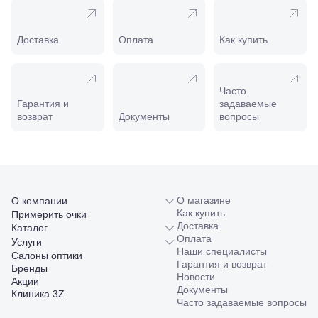
208
Минеральные
Воды, ул. 50
лет Октября,
Доставка
Оплата
Как купить
58
Моздок,
ул.
Кирова,
Часто
122а
Гарантия и
задаваемые
Нальчик,
возврат
Документы
вопросы
пр.
Ленина,
22
Невинномысск,
ул. Гагарина,
55
О магазине
О компании
Новороссийск,
Как купить
Примерить очки
ул. Серова,
Доставка
Каталог
10/ ул.
Оплата
Услуги
Лейтенанта
Наши специалисты
Салоны оптики
Шмидта,
Гарантия и возврат
Бренды
38/40
Новости
Акции
Пятигорск,
Документы
Клиника 3Z
пр.
Часто задаваемые вопросы
Калинина,