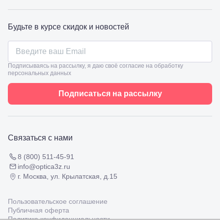
98
Славянск-
на-Кубани,
Будьте в курсе скидок и новостей
ул.
Совхозная,
98/4, литер
А
Соликамск,
Подписываясь на рассылку, я даю своё согласие на обработку
ул.
персональных данных
Калийная,
138
Подписаться на рассылку
Сочи, ул.
Островского,
67
Темрюк,
ул.
Связаться с нами
Таманская,
120а
8 (800) 511-45-91
Тимашевск,
info@optica3z.ru
ул. Ленина,
г. Москва, ул. Крылатская, д.15
169
Тихорецк,
ул.
Пользовательское соглашение
Октябрьская,
Публичная оферта
53
Политика конфиденциальности