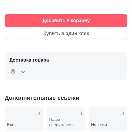
Буденновск,
ул.
Советская,
70а
Добавить в корзину
Георгиевск,
ул.
Купить в один клик
Октябрьская,
72/ угол с ул.
Ленина, 117
Горячий
Ключ, ул.
Доставка товара
Псекупская,
54
Ейск, ул.
...
Одесская,
48
Кропоткин,
ул.
Дополнительные ссылки
Красная,
96
Крымск, ул.
Адагумская,
169И
Наши
Майкоп, ул.
Блог
специалисты
Новости
Пролетарская,