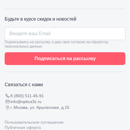
98
Славянск-
на-Кубани,
ул.
Будьте в курсе скидок и новостей
Совхозная,
98/4, литер
А
Соликамск,
Подписываясь на рассылку, я даю своё согласие на обработку
ул.
персональных данных
Калийная,
138
Подписаться на рассылку
Сочи, ул.
Островского,
67
Темрюк,
ул.
Связаться с нами
Таманская,
120а
8 (800) 511-45-91
Тимашевск,
info@optica3z.ru
ул. Ленина,
169
г. Москва, ул. Крылатская, д.15
Тихорецк,
ул.
Пользовательское соглашение
Октябрьская,
Публичная оферта
53