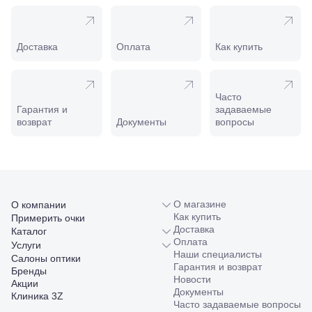
208
Минеральные
Воды, ул. 50
лет Октября,
Доставка
Оплата
Как купить
58
Моздок,
ул.
Кирова,
Часто
122а
Гарантия и
задаваемые
Нальчик,
возврат
Документы
вопросы
пр.
Ленина,
22
Невинномысск,
ул. Гагарина,
55
О магазине
О компании
Новороссийск,
Как купить
Примерить очки
ул. Серова,
Доставка
10/ ул.
Каталог
Оплата
Лейтенанта
Услуги
Наши специалисты
Шмидта,
Салоны оптики
Гарантия и возврат
38/40
Бренды
Новости
Пятигорск,
Акции
Документы
пр.
Клиника 3Z
Часто задаваемые вопросы
Калинина,