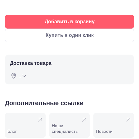
Буденновск,
ул.
Советская,
70а
Добавить в корзину
Георгиевск,
ул.
Купить в один клик
Октябрьская,
72/ угол с ул.
Ленина, 117
Горячий
Ключ, ул.
Доставка товара
Псекупская,
54
Ейск, ул.
...
Одесская,
48
Кропоткин,
ул.
Дополнительные ссылки
Красная,
96
Крымск, ул.
Адагумская,
169И
Наши
Майкоп, ул.
Блог
специалисты
Новости
Пролетарская,