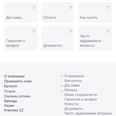
208
Минеральные
Воды, ул. 50
лет Октября,
Доставка
Оплата
Как купить
58
Моздок,
ул.
Кирова,
Часто
122а
Гарантия и
задаваемые
Нальчик,
возврат
Документы
вопросы
пр.
Ленина,
22
Невинномысск,
ул. Гагарина,
55
О магазине
О компании
Новороссийск,
Как купить
Примерить очки
ул. Серова,
Доставка
10/ ул.
Каталог
Оплата
Лейтенанта
Услуги
Наши специалисты
Шмидта,
Салоны оптики
Гарантия и возврат
38/40
Бренды
Новости
Пятигорск,
Акции
Документы
пр.
Клиника 3Z
Часто задаваемые вопросы
Калинина,