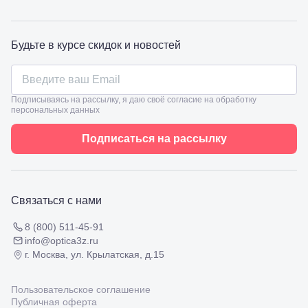
98
Славянск-
на-Кубани,
ул.
Будьте в курсе скидок и новостей
Совхозная,
98/4, литер
А
Соликамск,
Подписываясь на рассылку, я даю своё согласие на обработку
ул.
персональных данных
Калийная,
138
Подписаться на рассылку
Сочи, ул.
Островского,
67
Темрюк,
ул.
Связаться с нами
Таманская,
120а
8 (800) 511-45-91
Тимашевск,
info@optica3z.ru
ул. Ленина,
169
г. Москва, ул. Крылатская, д.15
Тихорецк,
ул.
Пользовательское соглашение
Октябрьская,
Публичная оферта
53