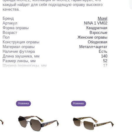
каждый найдет для себя подходящую оправу высокого
качества.
Бренд
Morel
Артикул
NINA 1 VM02
Форма оправы
Квадратная
Возраст
Взрослые
Пол
Женские оправы
Конструкция оправы
Ободковая
Материал оправы
Металл+ацетат
Наличие футляра
Есть
Длина заушника, мм
140
Размер линзы, мм
52
Ширина переносицы, мм
17
Новинка
Новинка