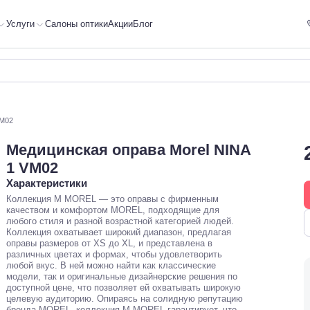
Услуги
Салоны оптики
Акции
Блог
VM02
Медицинская оправа Morel NINA
1 VM02
Характеристики
Коллекция M MOREL — это оправы с фирменным
качеством и комфортом MOREL, подходящие для
любого стиля и разной возрастной категорией людей.
Коллекция охватывает широкий диапазон, предлагая
оправы размеров от XS до XL, и представлена в
различных цветах и формах, чтобы удовлетворить
любой вкус. В ней можно найти как классические
модели, так и оригинальные дизайнерские решения по
доступной цене, что позволяет ей охватывать широкую
целевую аудиторию. Опираясь на солидную репутацию
бренда MOREL, коллекция M MOREL гарантирует, что