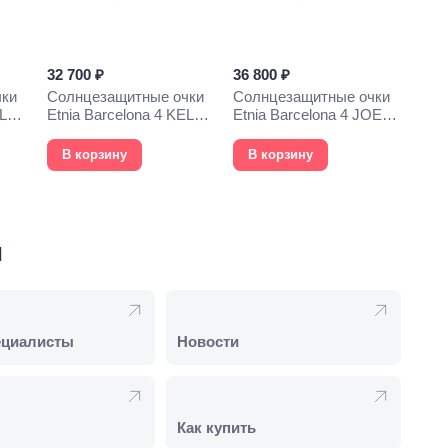
32 700 ₽
36 800 ₽
чки
Солнцезащитные очки
Солнцезащитные очки
YLYS
Etnia Barcelona 4 KELLY
Etnia Barcelona 4 JOEY
54S BKGD
53S GD
В корзину
В корзину
и
ециалисты
Новости
Как купить