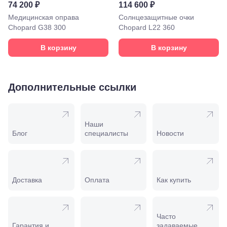
58
74 200 ₽
114 600 ₽
Моздок,
Медицинская оправа
Солнцезащитные очки
ул.
Chopard G38 300
Кирова,
Chopard L22 360
122а
Нальчик,
В корзину
В корзину
пр.
Ленина,
22
Невинномысск,
Дополнительные ссылки
ул. Гагарина,
55
Новороссийск,
ул. Серова,
Наши
10/ ул.
Блог
специалисты
Новости
Лейтенанта
Шмидта,
38/40
Пятигорск,
пр.
Доставка
Оплата
Как купить
Калинина,
98
Славянск-
на-Кубани,
Часто
ул.
Гарантия и
задаваемые