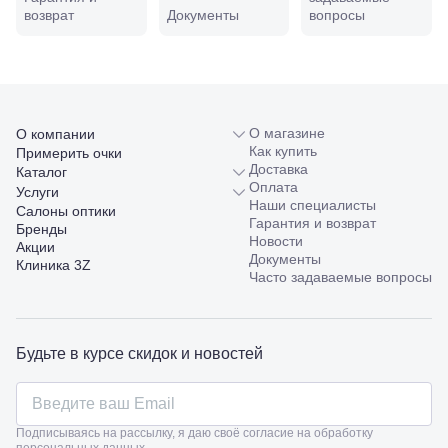
Совхозная,
возврат
Документы
вопросы
98/4, литер
А
Соликамск,
ул.
Калийная,
138
Сочи, ул.
О магазине
О компании
Островского,
Как купить
Примерить очки
67
Доставка
Каталог
Темрюк,
Оплата
Услуги
ул.
Наши специалисты
Салоны оптики
Таманская,
Гарантия и возврат
Бренды
120а
Новости
Акции
Тимашевск,
Документы
Клиника 3Z
ул. Ленина,
Часто задаваемые вопросы
169
Тихорецк,
ул.
Октябрьская,
Будьте в курсе скидок и новостей
53
Туапсе,
ул.
Проверка
Ленина,
зрения
Подписываясь на рассылку, я даю своё согласие на обработку
8
взрослым