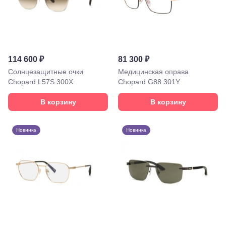
ул.
Октябрьская,
72/ угол с ул.
Ленина, 117
Горячий
Ключ, ул.
114 600 ₽
81 300 ₽
Псекупская,
Солнцезащитные очки
54
Медицинская оправа
Ейск, ул.
Chopard L57S 300X
Chopard G88 301Y
Одесская,
48
В корзину
В корзину
Кропоткин,
ул.
Красная,
Новинка
Новинка
96
Крымск, ул.
Адагумская,
169И
Майкоп, ул.
Пролетарская,
208
Минеральные
Воды, ул. 50
лет Октября,