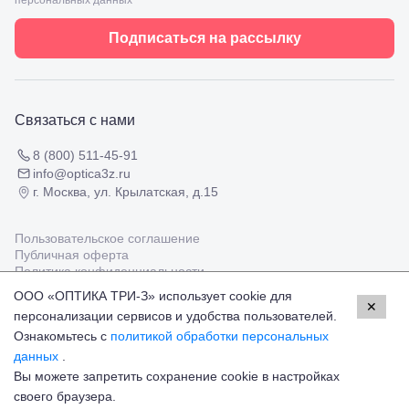
персональных данных
Черкесск,
Подбор
ул.
очков
Умара
Подписаться на рассылку
Подбор
Алиева,
контактных
6
линз
Москва, м.
Крылатское
, Осенний
Связаться с нами
бульвар
5к1
8 (800) 511-45-91
info@optica3z.ru
г. Москва, ул. Крылатская, д.15
Пользовательское соглашение
Публичная оферта
Политика конфиденциальности
ООО «ОПТИКА ТРИ-З» использует cookie для
✕
персонализации сервисов и удобства пользователей.
Работаем с платёжными системами
Мир
Visa
MasterCard
Ознакомьтесь с
политикой обработки персональных
© Оптика 3Z,
2026
данных
.
Вы можете запретить сохранение cookie в настройках
27 000 ₽
Добавить в корзину
своего браузера.