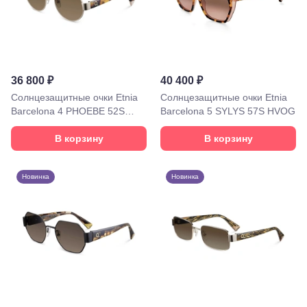
ул.
Октябрьская,
72/ угол с ул.
Ленина, 117
Горячий
Ключ, ул.
36 800 ₽
40 400 ₽
Псекупская,
54
Солнцезащитные очки Etnia
Солнцезащитные очки Etnia
Ейск, ул.
Barcelona 4 PHOEBE 52S
Barcelona 5 SYLYS 57S HVOG
Одесская,
WHHV
48
В корзину
В корзину
Кропоткин,
ул.
Красная,
Новинка
Новинка
96
Крымск, ул.
Адагумская,
169И
Майкоп, ул.
Пролетарская,
208
Минеральные
Воды, ул. 50
лет Октября,
58