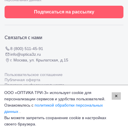
персональных данных
Черкесск,
Подбор
ул.
очков
Умара
Подписаться на рассылку
Подбор
Алиева,
контактных
6
линз
Москва, м.
Крылатское
, Осенний
Связаться с нами
бульвар
5к1
8 (800) 511-45-91
info@optica3z.ru
г. Москва, ул. Крылатская, д.15
Пользовательское соглашение
Публичная оферта
Политика конфиденциальности
ООО «ОПТИКА ТРИ-З» использует cookie для
✕
персонализации сервисов и удобства пользователей.
Работаем с платёжными системами
Мир
Visa
MasterCard
Ознакомьтесь с
политикой обработки персональных
© Оптика 3Z,
2026
данных
.
Вы можете запретить сохранение cookie в настройках
21 900 ₽
Добавить в корзину
своего браузера.