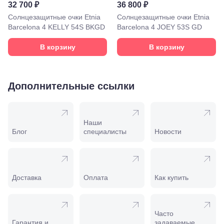
32 700 ₽
36 800 ₽
Моздок,
Солнцезащитные очки Etnia
Солнцезащитные очки Etnia
ул.
Кирова,
Barcelona 4 KELLY 54S BKGD
Barcelona 4 JOEY 53S GD
122а
Нальчик,
В корзину
В корзину
пр.
Ленина,
22
Невинномысск,
Дополнительные ссылки
ул. Гагарина,
55
Новороссийск,
ул. Серова,
Наши
10/ ул.
Блог
специалисты
Новости
Лейтенанта
Шмидта,
38/40
Пятигорск,
пр.
Доставка
Оплата
Как купить
Калинина,
98
Славянск-
на-Кубани,
Часто
ул.
Гарантия и
задаваемые