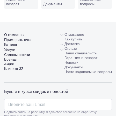
Совхозная,
возврат
Документы
вопросы
98/4, литер
А
Соликамск,
ул.
Калийная,
138
Сочи, ул.
О магазине
О компании
Островского,
Как купить
Примерить очки
67
Доставка
Каталог
Темрюк,
Оплата
Услуги
ул.
Наши специалисты
Салоны оптики
Таманская,
Гарантия и возврат
Бренды
120а
Новости
Акции
Тимашевск,
Документы
Клиника 3Z
ул. Ленина,
Часто задаваемые вопросы
169
Тихорецк,
ул.
Октябрьская,
Будьте в курсе скидок и новостей
53
Туапсе,
ул.
Проверка
Ленина,
зрения
8
Подписываясь на рассылку, я даю своё согласие на обработку
взрослым