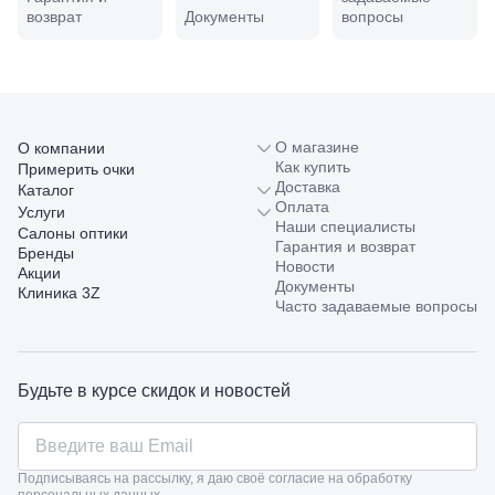
Совхозная,
возврат
Документы
вопросы
98/4, литер
А
Соликамск,
ул.
Калийная,
138
Сочи, ул.
О магазине
О компании
Островского,
Как купить
Примерить очки
67
Доставка
Каталог
Темрюк,
Оплата
Услуги
ул.
Наши специалисты
Салоны оптики
Таманская,
Гарантия и возврат
Бренды
120а
Новости
Акции
Тимашевск,
Документы
Клиника 3Z
ул. Ленина,
Часто задаваемые вопросы
169
Тихорецк,
ул.
Октябрьская,
Будьте в курсе скидок и новостей
53
Туапсе,
ул.
Проверка
Ленина,
зрения
Подписываясь на рассылку, я даю своё согласие на обработку
8
взрослым