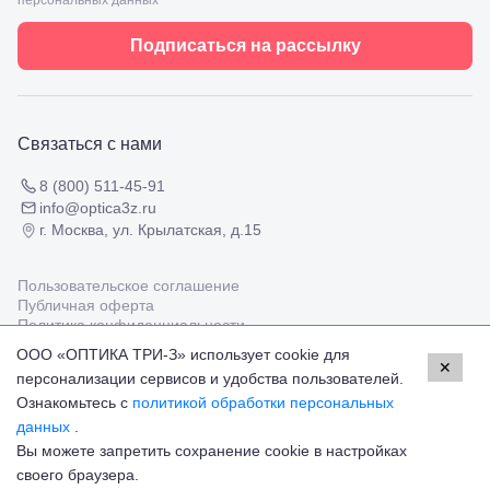
персональных данных
Черкесск,
Подбор
ул.
очков
Умара
Подписаться на рассылку
Подбор
Алиева,
контактных
6
линз
Москва, м.
Крылатское
, Осенний
Связаться с нами
бульвар
5к1
8 (800) 511-45-91
info@optica3z.ru
г. Москва, ул. Крылатская, д.15
Пользовательское соглашение
Публичная оферта
Политика конфиденциальности
ООО «ОПТИКА ТРИ-З» использует cookie для
✕
персонализации сервисов и удобства пользователей.
Работаем с платёжными системами
Мир
Visa
MasterCard
Ознакомьтесь с
политикой обработки персональных
© Оптика 3Z,
2026
данных
.
Вы можете запретить сохранение cookie в настройках
18 100 ₽
Добавить в корзину
своего браузера.