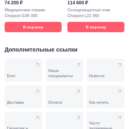
58
74 200 ₽
114 600 ₽
Моздок,
Медицинская оправа
Солнцезащитные очки
ул.
Chopard G38 300
Кирова,
Chopard L22 360
122а
Нальчик,
В корзину
В корзину
пр.
Ленина,
22
Невинномысск,
Дополнительные ссылки
ул. Гагарина,
55
Новороссийск,
ул. Серова,
Наши
10/ ул.
Блог
специалисты
Новости
Лейтенанта
Шмидта,
38/40
Пятигорск,
пр.
Доставка
Оплата
Как купить
Калинина,
98
Славянск-
на-Кубани,
Часто
ул.
Гарантия и
задаваемые