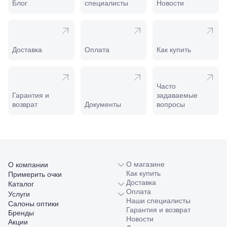
Пролетарская,
Блог
специалисты
Новости
208
Минеральные
Воды, ул. 50
лет Октября,
58
Доставка
Оплата
Как купить
Моздок,
ул.
Кирова,
122а
Часто
Нальчик,
Гарантия и
задаваемые
пр.
возврат
Документы
вопросы
Ленина,
22
Невинномысск,
ул. Гагарина,
55
Новороссийск,
О магазине
О компании
ул. Серова,
Как купить
Примерить очки
10/ ул.
Доставка
Каталог
Лейтенанта
Оплата
Услуги
Шмидта,
Наши специалисты
38/40
Салоны оптики
Гарантия и возврат
Пятигорск,
Бренды
Новости
пр.
Акции