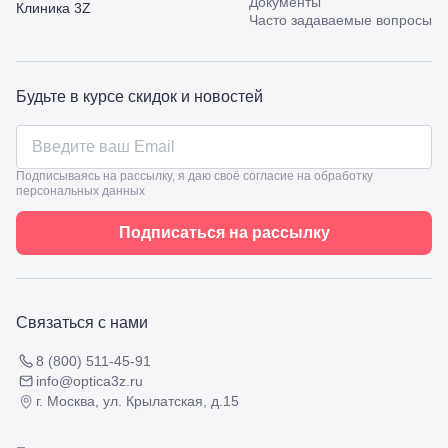
Документы
Калинина,
Клиника 3Z
Часто задаваемые вопросы
98
Славянск-
на-Кубани,
ул.
Будьте в курсе скидок и новостей
Совхозная,
98/4, литер
А
Соликамск,
ул.
Подписываясь на рассылку, я даю своё согласие на обработку
Калийная,
персональных данных
138
Сочи, ул.
Подписаться на рассылку
Островского,
67
Темрюк,
ул.
Таманская,
Связаться с нами
120а
Тимашевск,
8 (800) 511-45-91
ул. Ленина,
info@optica3z.ru
169
г. Москва, ул. Крылатская, д.15
Тихорецк,
ул.
Октябрьская,