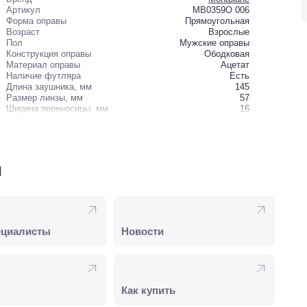
Артикул
MB0359O 006
Форма оправы
Прямоугольная
Возраст
Взрослые
Пол
Мужские оправы
Конструкция оправы
Ободковая
Материал оправы
Ацетат
Наличие футляра
Есть
Длина заушника, мм
145
Размер линзы, мм
57
Ширина переносицы, мм
16
и
ециалисты
Новости
Как купить