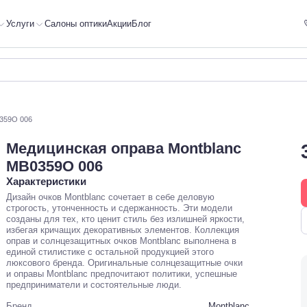
Услуги
Салоны оптики
Акции
Блог
0359O 006
Медицинская оправа Montblanc
MB0359O 006
Характеристики
Дизайн очков Montblanc сочетает в себе деловую
строгость, утонченность и сдержанность. Эти модели
созданы для тех, кто ценит стиль без излишней яркости,
избегая кричащих декоративных элементов. Коллекция
оправ и солнцезащитных очков Montblanc выполнена в
единой стилистике с остальной продукцией этого
люксового бренда. Оригинальные солнцезащитные очки
и оправы Montblanc предпочитают политики, успешные
предприниматели и состоятельные люди.
Бренд
Montblanc