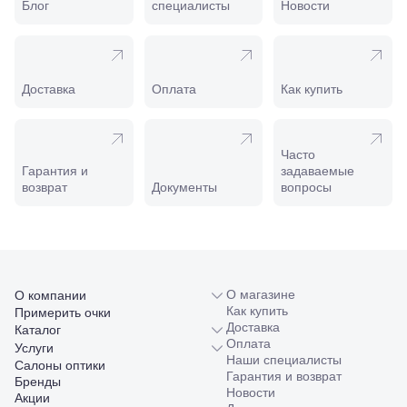
Пролетарская,
Блог
специалисты
Новости
208
Минеральные
Воды, ул. 50
лет Октября,
58
Доставка
Оплата
Как купить
Моздок,
ул.
Кирова,
122а
Часто
Нальчик,
Гарантия и
задаваемые
пр.
возврат
Документы
вопросы
Ленина,
22
Невинномысск,
ул. Гагарина,
55
Новороссийск,
О магазине
О компании
ул. Серова,
Как купить
Примерить очки
10/ ул.
Доставка
Каталог
Лейтенанта
Оплата
Услуги
Шмидта,
Наши специалисты
38/40
Салоны оптики
Гарантия и возврат
Пятигорск,
Бренды
Новости
пр.
Акции