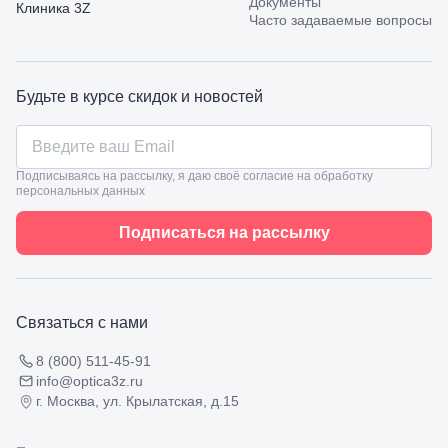
Документы
Калинина,
Клиника 3Z
Часто задаваемые вопросы
98
Славянск-
на-Кубани,
ул.
Будьте в курсе скидок и новостей
Совхозная,
98/4, литер
А
Соликамск,
ул.
Подписываясь на рассылку, я даю своё согласие на обработку
Калийная,
персональных данных
138
Сочи, ул.
Подписаться на рассылку
Островского,
67
Темрюк,
ул.
Таманская,
Связаться с нами
120а
Тимашевск,
8 (800) 511-45-91
ул. Ленина,
info@optica3z.ru
169
г. Москва, ул. Крылатская, д.15
Тихорецк,
ул.
Октябрьская,