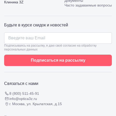
Документы
Калинина,
Клиника 3Z
Часто задаваемые вопросы
98
Славянск-
на-Кубани,
ул.
Будьте в курсе скидок и новостей
Совхозная,
98/4, литер
А
Соликамск,
ул.
Подписываясь на рассылку, я даю своё согласие на обработку
Калийная,
персональных данных
138
Сочи, ул.
Подписаться на рассылку
Островского,
67
Темрюк,
ул.
Таманская,
Связаться с нами
120а
Тимашевск,
8 (800) 511-45-91
ул. Ленина,
info@optica3z.ru
169
г. Москва, ул. Крылатская, д.15
Тихорецк,
ул.
Октябрьская,