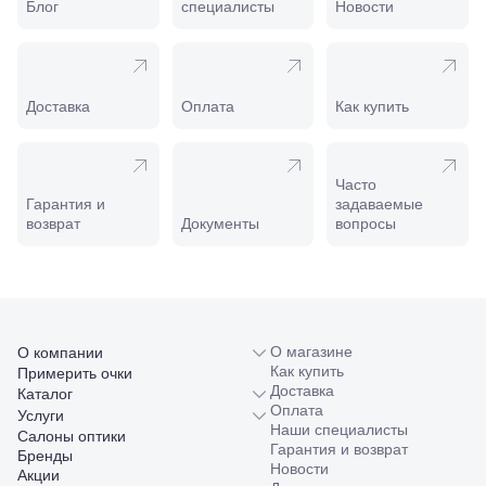
Пролетарская,
Блог
специалисты
Новости
208
Минеральные
Воды, ул. 50
лет Октября,
58
Доставка
Оплата
Как купить
Моздок,
ул.
Кирова,
122а
Часто
Нальчик,
Гарантия и
задаваемые
пр.
возврат
Документы
вопросы
Ленина,
22
Невинномысск,
ул. Гагарина,
55
Новороссийск,
О магазине
О компании
ул. Серова,
Как купить
Примерить очки
10/ ул.
Доставка
Каталог
Лейтенанта
Оплата
Услуги
Шмидта,
Наши специалисты
38/40
Салоны оптики
Гарантия и возврат
Пятигорск,
Бренды
Новости
пр.
Акции