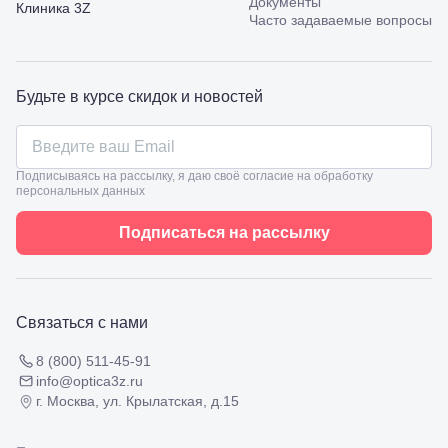
Документы
Калинина,
Клиника 3Z
Часто задаваемые вопросы
98
Славянск-
на-Кубани,
ул.
Будьте в курсе скидок и новостей
Совхозная,
98/4, литер
А
Соликамск,
ул.
Подписываясь на рассылку, я даю своё согласие на обработку
Калийная,
персональных данных
138
Сочи, ул.
Подписаться на рассылку
Островского,
67
Темрюк,
ул.
Таманская,
Связаться с нами
120а
Тимашевск,
8 (800) 511-45-91
ул. Ленина,
info@optica3z.ru
169
г. Москва, ул. Крылатская, д.15
Тихорецк,
ул.
Октябрьская,