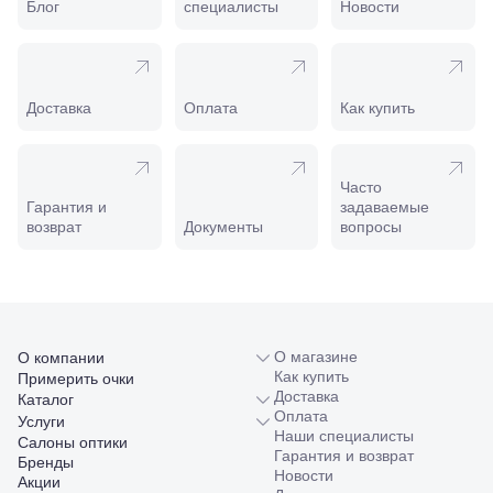
Пролетарская,
Блог
специалисты
Новости
208
Минеральные
Воды, ул. 50
лет Октября,
58
Доставка
Оплата
Как купить
Моздок,
ул.
Кирова,
122а
Часто
Нальчик,
Гарантия и
задаваемые
пр.
возврат
Документы
вопросы
Ленина,
22
Невинномысск,
ул. Гагарина,
55
Новороссийск,
О магазине
О компании
ул. Серова,
Как купить
Примерить очки
10/ ул.
Доставка
Каталог
Лейтенанта
Оплата
Услуги
Шмидта,
Наши специалисты
38/40
Салоны оптики
Гарантия и возврат
Пятигорск,
Бренды
Новости
пр.
Акции