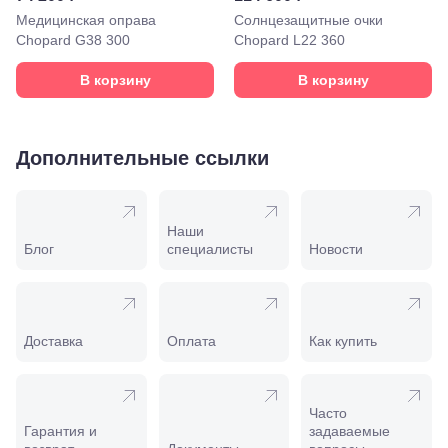
Моздок,
Медицинская оправа
Солнцезащитные очки
ул.
Chopard G38 300
Chopard L22 360
Кирова,
122а
В корзину
В корзину
Нальчик,
пр.
Ленина,
22
Невинномысск,
Дополнительные ссылки
ул. Гагарина,
55
Новороссийск,
ул. Серова,
Наши
10/ ул.
Блог
специалисты
Новости
Лейтенанта
Шмидта,
38/40
Пятигорск,
пр.
Доставка
Оплата
Как купить
Калинина,
98
Славянск-
на-Кубани,
Часто
ул.
Гарантия и
задаваемые
Совхозная,