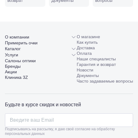
возврат
Документы
вопросы
98/4, литер
А
Соликамск,
ул.
Калийная,
138
О магазине
О компании
Сочи, ул.
Как купить
Островского,
Примерить очки
Доставка
67
Каталог
Оплата
Темрюк,
Услуги
Наши специалисты
ул.
Салоны оптики
Гарантия и возврат
Таманская,
Бренды
Новости
120а
Акции
Документы
Тимашевск,
Клиника 3Z
Часто задаваемые вопросы
ул. Ленина,
169
Тихорецк,
ул.
Октябрьская,
Будьте в курсе скидок и новостей
53
Туапсе,
ул.
Проверка
Ленина,
зрения
Подписываясь на рассылку, я даю своё согласие на обработку
8
персональных данных
взрослым
Черкесск,