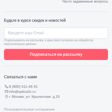
Часто задаваемые вопросы
98
Славянск-
на-Кубани,
ул.
Будьте в курсе скидок и новостей
Совхозная,
98/4, литер
А
Соликамск,
ул.
Подписываясь на рассылку, я даю своё согласие на обработку
персональных данных
Калийная,
138
Сочи, ул.
Подписаться на рассылку
Островского,
67
Темрюк,
ул.
Таманская,
Связаться с нами
120а
Тимашевск,
8 (800) 511-45-91
ул. Ленина,
info@optica3z.ru
169
г. Москва, ул. Крылатская, д.15
Тихорецк,
ул.
Октябрьская,
Пользовательское соглашение