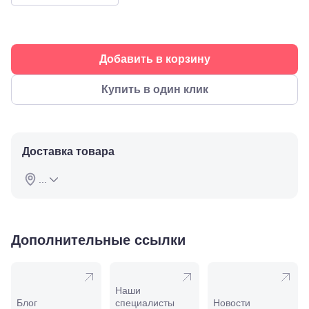
Буденновск,
ул.
Советская,
70а
Добавить в корзину
Георгиевск,
ул.
Октябрьская,
Купить в один клик
72/ угол с ул.
Ленина, 117
Горячий
Ключ, ул.
Псекупская,
Доставка товара
54
Ейск, ул.
...
Одесская,
48
Кропоткин,
ул.
Красная,
Дополнительные ссылки
96
Крымск, ул.
Адагумская,
169И
Наши
Майкоп, ул.
Блог
специалисты
Новости
Пролетарская,