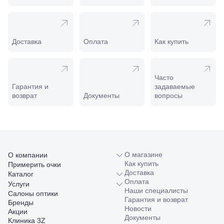
208
Минеральные
Воды, ул. 50
лет Октября,
Доставка
Оплата
Как купить
58
Моздок,
ул.
Кирова,
Часто
122а
Гарантия и
задаваемые
Нальчик,
возврат
Документы
вопросы
пр.
Ленина,
22
Невинномысск,
ул. Гагарина,
55
Новороссийск,
О магазине
О компании
ул. Серова,
Как купить
Примерить очки
10/ ул.
Доставка
Каталог
Лейтенанта
Оплата
Услуги
Шмидта,
Наши специалисты
Салоны оптики
38/40
Гарантия и возврат
Бренды
Пятигорск,
Новости
Акции
пр.
Документы
Клиника 3Z
Калинина,