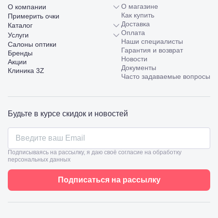
Шмидта,
О магазине
О компании
38/40
Как купить
Примерить очки
Пятигорск,
Доставка
Каталог
пр.
Оплата
Услуги
Калинина,
Наши специалисты
Салоны оптики
98
Гарантия и возврат
Бренды
Славянск-
Новости
Акции
на-Кубани,
Документы
Клиника 3Z
ул.
Часто задаваемые вопросы
Совхозная,
98/4, литер
А
Соликамск,
Будьте в курсе скидок и новостей
ул.
Калийная,
138
Сочи, ул.
Островского,
Подписываясь на рассылку, я даю своё согласие на обработку
67
персональных данных
Темрюк,
ул.
Подписаться на рассылку
Таманская,
120а
Тимашевск,
ул. Ленина,