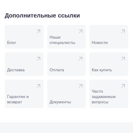
Крымск, ул.
Адагумская,
169И
Дополнительные ссылки
Майкоп, ул.
Пролетарская,
208
Минеральные
Наши
Воды, ул. 50
Блог
специалисты
Новости
лет Октября,
58
Моздок,
ул.
Кирова,
Доставка
Оплата
Как купить
122а
Нальчик,
пр.
Ленина,
Часто
22
Гарантия и
задаваемые
Невинномысск,
возврат
Документы
вопросы
ул. Гагарина,
55
Новороссийск,
ул. Серова,
10/ ул.
Лейтенанта