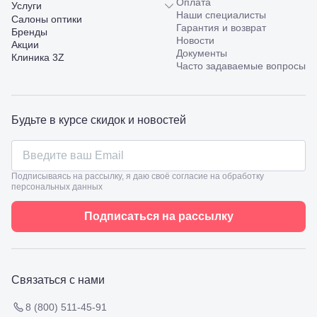
Оплата
Пятигорск,
Услуги
Наши специалисты
пр.
Салоны оптики
Гарантия и возврат
Калинина,
Бренды
Новости
98
Акции
Документы
Славянск-
Клиника 3Z
Часто задаваемые вопросы
на-Кубани,
ул.
Совхозная,
98/4, литер
Будьте в курсе скидок и новостей
А
Соликамск,
ул.
Калийная,
138
Подписываясь на рассылку, я даю своё согласие на обработку
Сочи, ул.
персональных данных
Островского,
67
Подписаться на рассылку
Темрюк,
ул.
Таманская,
120а
Тимашевск,
Связаться с нами
ул. Ленина,
169
8 (800) 511-45-91
Тихорецк,