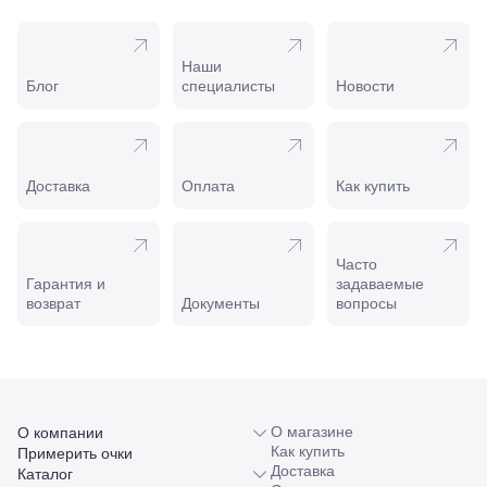
169И
Майкоп, ул.
Пролетарская,
208
Наши
Минеральные
Блог
специалисты
Новости
Воды, ул. 50
лет Октября,
58
Моздок,
ул.
Доставка
Оплата
Как купить
Кирова,
122а
Нальчик,
пр.
Часто
Ленина,
Гарантия и
задаваемые
22
возврат
Документы
вопросы
Невинномысск,
ул. Гагарина,
55
Новороссийск,
ул. Серова,
10/ ул.
О магазине
О компании
Лейтенанта
Как купить
Примерить очки
Шмидта,
Доставка
Каталог
38/40