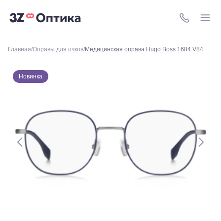
Академическая, ул.
Новочеремушкинская,
д. 17
8 (800) 511-4
Ессентуки, ул.
Кисловодская,
90
Главная
Оправы для очков
Медицинская оправа Hugo Boss 1684 V84
Пермь, ул.
Екатерининская,
105
Новинка
Пермь,
ул.
Маршала
Рыбалко,
35
Махачкала,
пр.Имама
Шамиля,
д.24 а/1
Анапа, ул.
Краснозеленых,
15
Армавир,
Мира 24
Б
Березники,