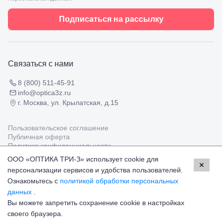
Черкесск,
Подбор
ул.
очков
Подписаться на рассылку
Умара
Подбор
Алиева,
контактных
6
линз
Москва, м.
Крылатское
Связаться с нами
, Осенний
бульвар
5к1
8 (800) 511-45-91
info@optica3z.ru
г. Москва, ул. Крылатская, д.15
Пользовательское соглашение
Публичная оферта
Политика конфиденциальности
ООО «ОПТИКА ТРИ-З» использует cookie для
✕
персонализации сервисов и удобства пользователей.
Работаем с платёжными системами
Мир
Visa
MasterCard
Ознакомьтесь с
политикой обработки персональных
© Оптика 3Z,
2026
данных
.
Вы можете запретить сохранение cookie в настройках
13 900 ₽
Добавить в корзину
своего браузера.