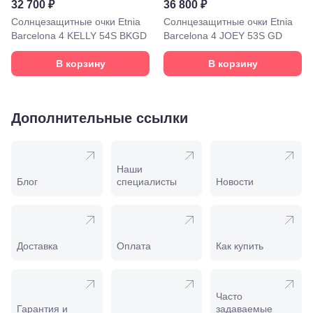
32 700 ₽
36 800 ₽
Моздок,
Солнцезащитные очки Etnia
Солнцезащитные очки Etnia
ул.
Barcelona 4 KELLY 54S BKGD
Barcelona 4 JOEY 53S GD
Кирова,
122а
Нальчик,
В корзину
В корзину
пр.
Ленина,
22
Невинномысск,
Дополнительные ссылки
ул. Гагарина,
55
Новороссийск,
ул. Серова,
Наши
10/ ул.
Блог
специалисты
Новости
Лейтенанта
Шмидта,
38/40
Пятигорск,
пр.
Доставка
Оплата
Как купить
Калинина,
98
Славянск-
на-Кубани,
Часто
ул.
Гарантия и
задаваемые