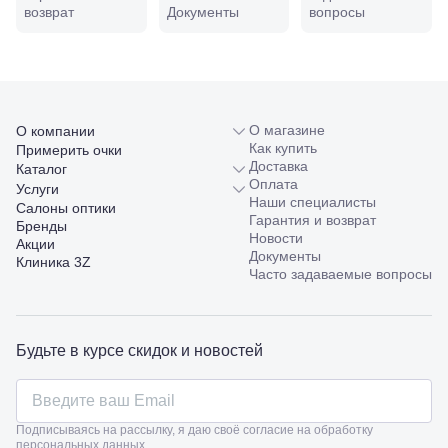
Совхозная,
возврат
Документы
вопросы
98/4, литер
А
Соликамск,
ул.
Калийная,
138
Сочи, ул.
О магазине
О компании
Островского,
Как купить
Примерить очки
67
Доставка
Каталог
Темрюк,
Оплата
Услуги
ул.
Наши специалисты
Салоны оптики
Таманская,
Гарантия и возврат
Бренды
120а
Новости
Акции
Тимашевск,
Документы
Клиника 3Z
ул. Ленина,
Часто задаваемые вопросы
169
Тихорецк,
ул.
Октябрьская,
Будьте в курсе скидок и новостей
53
Туапсе,
ул.
Проверка
Ленина,
зрения
Подписываясь на рассылку, я даю своё согласие на обработку
8
взрослым
персональных данных