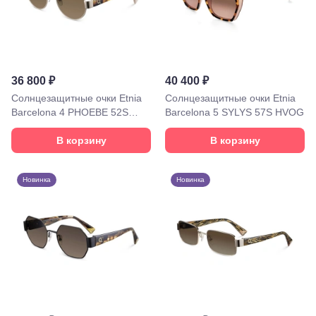
ул.
Октябрьская,
72/ угол с ул.
Ленина, 117
Горячий
Ключ, ул.
36 800 ₽
40 400 ₽
Псекупская,
Солнцезащитные очки Etnia
Солнцезащитные очки Etnia
54
Ейск, ул.
Barcelona 4 PHOEBE 52S
Barcelona 5 SYLYS 57S HVOG
Одесская,
WHHV
48
В корзину
В корзину
Кропоткин,
ул.
Красная,
Новинка
Новинка
96
Крымск, ул.
Адагумская,
169И
Майкоп, ул.
Пролетарская,
208
Минеральные
Воды, ул. 50
лет Октября,
58